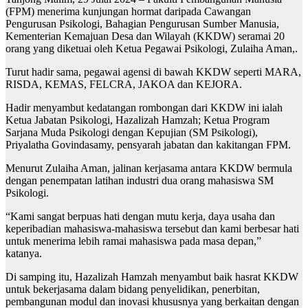
(FPM) menerima kunjungan hormat daripada Cawangan
Pengurusan Psikologi, Bahagian Pengurusan Sumber Manusia,
Kementerian Kemajuan Desa dan Wilayah (KKDW) seramai 20
orang yang diketuai oleh Ketua Pegawai Psikologi, Zulaiha Aman,.
Turut hadir sama, pegawai agensi di bawah KKDW seperti MARA,
RISDA, KEMAS, FELCRA, JAKOA dan KEJORA.
Hadir menyambut kedatangan rombongan dari KKDW ini ialah
Ketua Jabatan Psikologi, Hazalizah Hamzah; Ketua Program
Sarjana Muda Psikologi dengan Kepujian (SM Psikologi),
Priyalatha Govindasamy, pensyarah jabatan dan kakitangan FPM.
Menurut Zulaiha Aman, jalinan kerjasama antara KKDW bermula
dengan penempatan latihan industri dua orang mahasiswa SM
Psikologi.
“Kami sangat berpuas hati dengan mutu kerja, daya usaha dan
keperibadian mahasiswa-mahasiswa tersebut dan kami berbesar hati
untuk menerima lebih ramai mahasiswa pada masa depan,”
katanya.
Di samping itu, Hazalizah Hamzah menyambut baik hasrat KKDW
untuk bekerjasama dalam bidang penyelidikan, penerbitan,
pembangunan modul dan inovasi khususnya yang berkaitan dengan