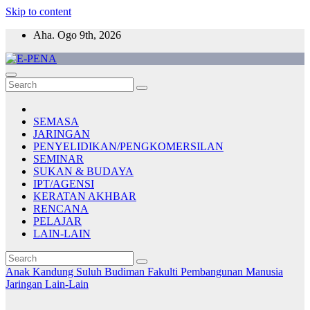
Skip to content
Aha. Ogo 9th, 2026
E-PENA
Berita Digital Terkini
SEMASA
JARINGAN
PENYELIDIKAN/PENGKOMERSILAN
SEMINAR
SUKAN & BUDAYA
IPT/AGENSI
KERATAN AKHBAR
RENCANA
PELAJAR
LAIN-LAIN
Anak Kandung Suluh Budiman
Fakulti Pembangunan Manusia
Jaringan
Lain-Lain