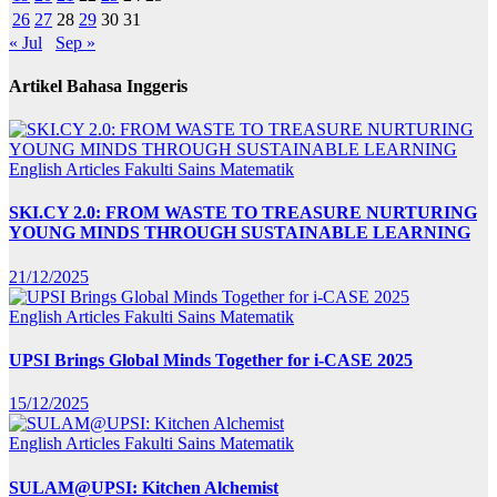
26
27
28
29
30
31
« Jul
Sep »
Artikel Bahasa Inggeris
English Articles
Fakulti Sains Matematik
SKI.CY 2.0: FROM WASTE TO TREASURE NURTURING
YOUNG MINDS THROUGH SUSTAINABLE LEARNING
21/12/2025
English Articles
Fakulti Sains Matematik
UPSI Brings Global Minds Together for i-CASE 2025
15/12/2025
English Articles
Fakulti Sains Matematik
SULAM@UPSI: Kitchen Alchemist