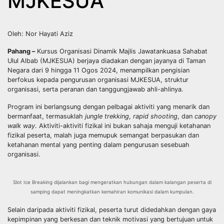
MJKESUA
Oleh: Nor Hayati Aziz
Pahang –
Kursus Organisasi Dinamik Majlis Jawatankuasa Sahabat
Ulul Albab (MJKESUA) berjaya diadakan dengan jayanya di Taman
Negara dari 9 hingga 11 Ogos 2024, menampilkan pengisian
berfokus kepada pengurusan organisasi MJKESUA, struktur
organisasi, serta peranan dan tanggungjawab ahli-ahlinya.
Program ini berlangsung dengan pelbagai aktiviti yang menarik dan
bermanfaat, termasuklah
jungle trekking
,
rapid shooting
, dan
canopy
walk way
. Aktiviti-aktiviti fizikal ini bukan sahaja menguji ketahanan
fizikal peserta, malah juga memupuk semangat berpasukan dan
ketahanan mental yang penting dalam pengurusan sesebuah
organisasi.
Slot Ice Breaking dijalankan bagi mengeratkan hubungan dalam kalangan peserta di
samping dapat meningkatkan kemahiran komunikasi dalam kumpulan.
Selain daripada aktiviti fizikal, peserta turut didedahkan dengan gaya
kepimpinan yang berkesan dan teknik motivasi yang bertujuan untuk