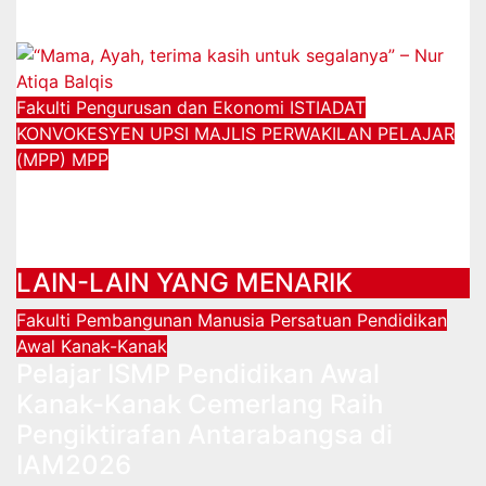
30/12/2024
Fakulti Pengurusan dan Ekonomi
ISTIADAT
KONVOKESYEN UPSI
MAJLIS PERWAKILAN PELAJAR
(MPP)
MPP
“Mama, Ayah, terima kasih untuk
segalanya” – Nur Atiqa Balqis
01/12/2024
LAIN-LAIN YANG MENARIK
Fakulti Pembangunan Manusia
Persatuan Pendidikan
Awal Kanak-Kanak
Pelajar ISMP Pendidikan Awal
Kanak-Kanak Cemerlang Raih
Pengiktirafan Antarabangsa di
IAM2026