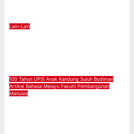
Era AI
Jul 31, 2026
Lain-Lain
UPSI Tuan Rumah Bengkel
Perancangan Editor AsTEN
Journal of Teacher Training
Education
Jul 21, 2026
100 Tahun UPSI
Anak Kandung Suluh Budiman
Artikel Bahasa Melayu
Fakulti Pembangunan
Manusia
MAJLIS BACAAN YASIN AT10
PERKUKUH NILAI KEROHANIAN,
KEPRIHATINAN DAN UKHUWAH
MAHASISWA PROGRAM