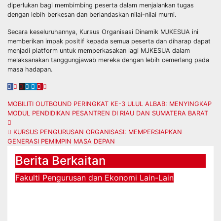
diperlukan bagi membimbing peserta dalam menjalankan tugas
dengan lebih berkesan dan berlandaskan nilai-nilai murni.
Secara keseluruhannya, Kursus Organisasi Dinamik MJKESUA ini
memberikan impak positif kepada semua peserta dan diharap dapat
menjadi platform untuk memperkasakan lagi MJKESUA dalam
melaksanakan tanggungjawab mereka dengan lebih cemerlang pada
masa hadapan.
Navigasi
MOBILITI OUTBOUND PERINGKAT KE-3 ULUL ALBAB: MENYINGKAP
MODUL PENDIDIKAN PESANTREN DI RIAU DAN SUMATERA BARAT
kiriman
KURSUS PENGURUSAN ORGANISASI: MEMPERSIAPKAN
GENERASI PEMIMPIN MASA DEPAN
Berita Berkaitan
Fakulti Pengurusan dan Ekonomi
Lain-Lain
SPK 2026: UPSI Terus Pacu
Penyelidikan Beretika dan Inovasi
Berteraskan Manusiawi Dalam