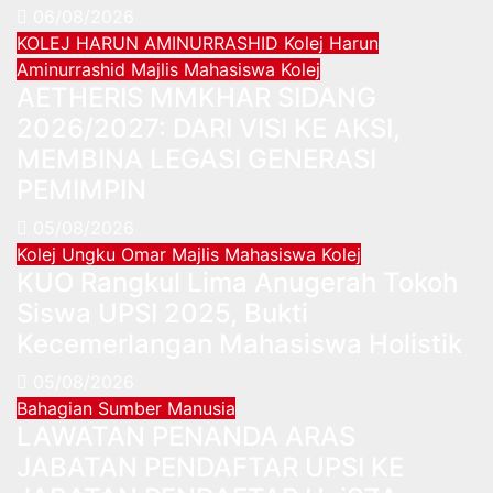
06/08/2026
KOLEJ HARUN AMINURRASHID
Kolej Harun
Aminurrashid
Majlis Mahasiswa Kolej
AETHERIS MMKHAR SIDANG
2026/2027: DARI VISI KE AKSI,
MEMBINA LEGASI GENERASI
PEMIMPIN
05/08/2026
Kolej Ungku Omar
Majlis Mahasiswa Kolej
KUO Rangkul Lima Anugerah Tokoh
Siswa UPSI 2025, Bukti
Kecemerlangan Mahasiswa Holistik
05/08/2026
Bahagian Sumber Manusia
LAWATAN PENANDA ARAS
JABATAN PENDAFTAR UPSI KE