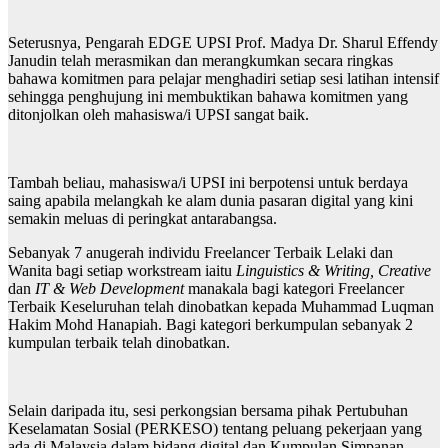
Seterusnya, Pengarah EDGE UPSI Prof. Madya Dr. Sharul Effendy
Janudin telah merasmikan dan merangkumkan secara ringkas
bahawa komitmen para pelajar menghadiri setiap sesi latihan intensif
sehingga penghujung ini membuktikan bahawa komitmen yang
ditonjolkan oleh mahasiswa/i UPSI sangat baik.
Tambah beliau, mahasiswa/i UPSI ini berpotensi untuk berdaya
saing apabila melangkah ke alam dunia pasaran digital yang kini
semakin meluas di peringkat antarabangsa.
Sebanyak 7 anugerah individu Freelancer Terbaik Lelaki dan
Wanita bagi setiap workstream iaitu
Linguistics & Writing, Creative
dan
IT & Web Development
manakala bagi kategori Freelancer
Terbaik Keseluruhan telah dinobatkan kepada Muhammad Luqman
Hakim Mohd Hanapiah. Bagi kategori berkumpulan sebanyak 2
kumpulan terbaik telah dinobatkan.
Selain daripada itu, sesi perkongsian bersama pihak Pertubuhan
Keselamatan Sosial (PERKESO) tentang peluang pekerjaan yang
ada di Malaysia dalam bidang digital dan Kumpulan Simpanan