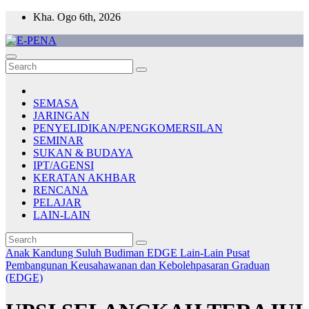
Skip
Kha. Ogo 6th, 2026
to
content
E-PENA
Berita Digital Terkini
SEMASA
JARINGAN
PENYELIDIKAN/PENGKOMERSILAN
SEMINAR
SUKAN & BUDAYA
IPT/AGENSI
KERATAN AKHBAR
RENCANA
PELAJAR
LAIN-LAIN
Anak Kandung Suluh Budiman
EDGE
Lain-Lain
Pusat
Pembangunan Keusahawanan dan Kebolehpasaran Graduan
(EDGE)