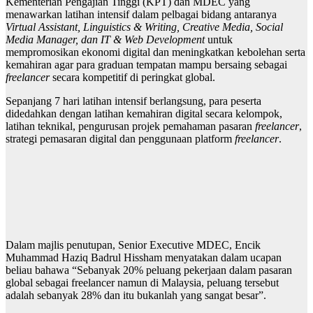
Kementerian Pengajian Tinggi (KPT) dan MDEC yang
menawarkan latihan intensif dalam pelbagai bidang antaranya
Virtual Assistant, Linguistics & Writing, Creative Media, Social
Media Manager, dan IT & Web Development
untuk
mempromosikan ekonomi digital dan meningkatkan kebolehan serta
kemahiran agar para graduan tempatan mampu bersaing sebagai
freelancer
secara kompetitif di peringkat global.
Sepanjang 7 hari latihan intensif berlangsung, para peserta
didedahkan dengan latihan kemahiran digital secara kelompok,
latihan teknikal, pengurusan projek pemahaman pasaran
freelancer
,
strategi pemasaran digital dan penggunaan platform
freelancer
.
Dalam majlis penutupan, Senior Executive MDEC, Encik
Muhammad Haziq Badrul Hissham menyatakan dalam ucapan
beliau bahawa “Sebanyak 20% peluang pekerjaan dalam pasaran
global sebagai freelancer namun di Malaysia, peluang tersebut
adalah sebanyak 28% dan itu bukanlah yang sangat besar”.