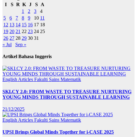
I
S
R
K
J
S
A
1
2
3
4
5
6
7
8
9
10
11
12
13
14
15
16
17
18
19
20
21
22
23
24
25
26
27
28
29
30
31
« Jul
Sep »
Artikel Bahasa Inggeris
English Articles
Fakulti Sains Matematik
SKI.CY 2.0: FROM WASTE TO TREASURE NURTURING
YOUNG MINDS THROUGH SUSTAINABLE LEARNING
21/12/2025
English Articles
Fakulti Sains Matematik
UPSI Brings Global Minds Together for i-CASE 2025