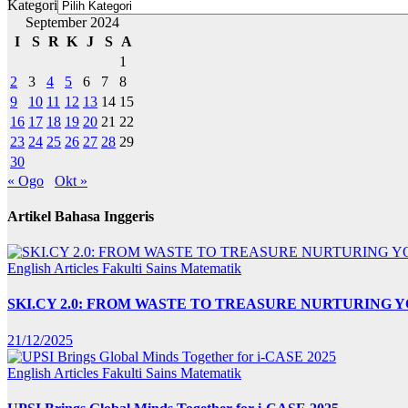
Kategori
September 2024
I
S
R
K
J
S
A
1
2
3
4
5
6
7
8
9
10
11
12
13
14
15
16
17
18
19
20
21
22
23
24
25
26
27
28
29
30
« Ogo
Okt »
Artikel Bahasa Inggeris
English Articles
Fakulti Sains Matematik
SKI.CY 2.0: FROM WASTE TO TREASURE NURTURING
21/12/2025
English Articles
Fakulti Sains Matematik