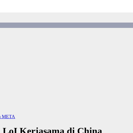
n
META
LoI Kerjasama di China