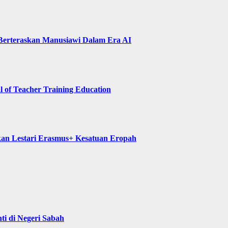
 Berteraskan Manusiawi Dalam Era AI
of Teacher Training Education
kan Lestari Erasmus+ Kesatuan Eropah
i di Negeri Sabah