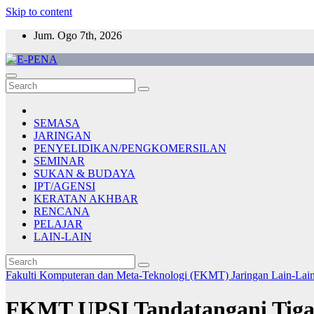
Skip to content
Jum. Ogo 7th, 2026
E-PENA
Berita Digital Terkini
SEMASA
JARINGAN
PENYELIDIKAN/PENGKOMERSILAN
SEMINAR
SUKAN & BUDAYA
IPT/AGENSI
KERATAN AKHBAR
RENCANA
PELAJAR
LAIN-LAIN
Fakulti Komputeran dan Meta-Teknologi (FKMT)
Jaringan
Lain-Lai
FKMT UPSI Tandatangani Tiga 