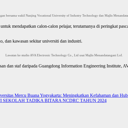
gan bersama wakil Nanjing Vocational University of Industry Technology dan Majlis Menandat
ntuk mendapatkan calon-calon pelajar, terutamanya di peringkat pasca
, dan kawasan sekitar universiti dan industri.
Lawatan ke studio AVA Electronic Technology Co., Ltd usai Majlis Menandatangani LoI.
usan dan staf daripada Guangdong Information Engineering Institute, 
 Universitas Mercu Buana Yogyakarta: Meningkatkan Kefahaman dan H
SEKOLAH TADIKA BITARA NCDRC TAHUN 2024