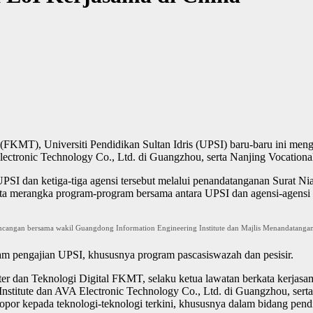
KMT), Universiti Pendidikan Sultan Idris (UPSI) baru-baru ini menga
ectronic Technology Co., Ltd. di Guangzhou, serta Nanjing Vocational
I dan ketiga-tiga agensi tersebut melalui penandatanganan Surat Nia
rta merangka program-program bersama antara UPSI dan agensi-agensi
ncangan bersama wakil Guangdong Information Engineering Institute dan Majlis Menandatangan
am pengajian UPSI, khususnya program pascasiswazah dan pesisir.
dan Teknologi Digital FKMT, selaku ketua lawatan berkata kerjasam
stitute dan AVA Electronic Technology Co., Ltd. di Guangzhou, serta 
por kepada teknologi-teknologi terkini, khususnya dalam bidang pendid