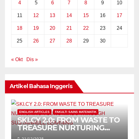
4
5
6
7
8
9
10
11
12
13
14
15
16
17
18
19
20
21
22
23
24
25
26
27
28
29
30
« Okt
Dis »
Artikel Bahasa Inggeris
ENGLISH ARTICLES
FAKULTI SAINS MATEMATIK
SKI.CY 2.0: FROM WASTE TO
TREASURE NURTURING
YOUNG MINDS THROUGH