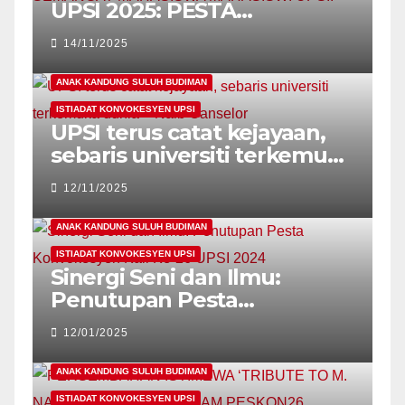
UPSI 2025: PESTA
KONVOKESYEN
14/11/2025
SEMARAKKAN LAGI
SEMANGAT MAHASISWA
ANAK KANDUNG SULUH BUDIMAN
MAHASISWI UPSI!
ISTIADAT KONVOKESYEN UPSI
UPSI terus catat kejayaan,
sebaris universiti terkemuka
dunia – Naib Canselor
12/11/2025
ANAK KANDUNG SULUH BUDIMAN
ISTIADAT KONVOKESYEN UPSI
Sinergi Seni dan Ilmu:
Penutupan Pesta
Konvokesyen Kali Ke-26
12/01/2025
UPSI 2024
ANAK KANDUNG SULUH BUDIMAN
ISTIADAT KONVOKESYEN UPSI