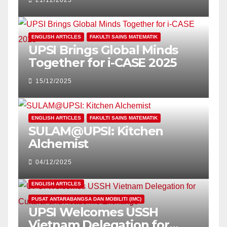
21/12/2025
SUSTAINABLE LEARNING
ENGLISH ARTICLES
FAKULTI SAINS MATEMATIK
UPSI Brings Global Minds
Together for i-CASE 2025
15/12/2025
ENGLISH ARTICLES
FAKULTI SAINS MATEMATIK
SULAM@UPSI: Kitchen
Alchemist
04/12/2025
ENGLISH ARTICLES
PUSAT ANTARABANGSA DAN MOBILITI (IMC)
UPSI Welcomes USSH
Vietnam Delegation for