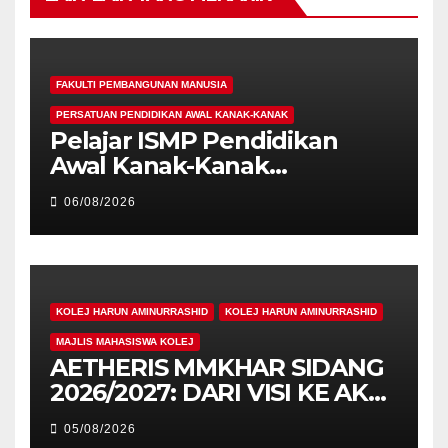
FAKULTI PEMBANGUNAN MANUSIA
PERSATUAN PENDIDIKAN AWAL KANAK-KANAK
Pelajar ISMP Pendidikan
Awal Kanak-Kanak
Cemerlang Raih
06/08/2026
Pengiktirafan Antarabangsa
di IAM2026
KOLEJ HARUN AMINURRASHID
KOLEJ HARUN AMINURRASHID
MAJLIS MAHASISWA KOLEJ
AETHERIS MMKHAR SIDANG
2026/2027: DARI VISI KE AKSI,
MEMBINA LEGASI GENERASI
05/08/2026
PEMIMPIN