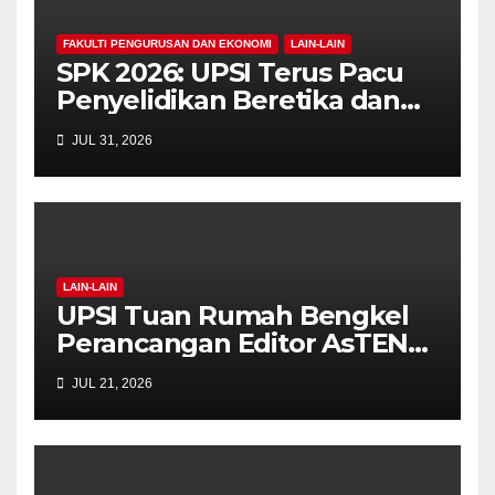
FAKULTI PENGURUSAN DAN EKONOMI
LAIN-LAIN
SPK 2026: UPSI Terus Pacu
Penyelidikan Beretika dan
Inovasi Berteraskan
JUL 31, 2026
Manusiawi Dalam Era AI
LAIN-LAIN
UPSI Tuan Rumah Bengkel
Perancangan Editor AsTEN
Journal of Teacher Training
JUL 21, 2026
Education