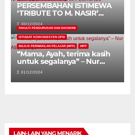
PERSEMBAHAN ISTIMEWA
‘TRIBUTE TO M. NASIR’
GEGARKAN MALAM
30/12/2024
PESKON26
FAKULTI PENGURUSAN DAN EKONOMI
ISTIADAT KONVOKESYEN UPSI
MAJLIS PERWAKILAN PELAJAR (MPP)
MPP
“Mama, Ayah, terima kasih
untuk segalanya” – Nur
Atiqa Balqis
01/12/2024
LAIN-LAIN YANG MENARIK