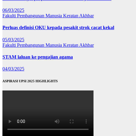
06/03/2025
Fakulti Pembangunan Manusia
Keratan Akhbar
Perluas definisi OKU kepada pesakit strok cacat kekal
05/03/2025
Fakulti Pembangunan Manusia
Keratan Akhbar
STAM laluan ke pengajian agama
04/03/2025
ASPIRASI UPSI 2025 HIGHLIGHTS