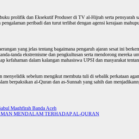
uku prolifik dan Eksekutif Produser di TV al-Hijrah serta pensyarah 
 pengalaman peribadi dan turut terlibat dengan agensi kerajaan mahu
erangan yang jelas tentang bagaimana pengaruh ajaran sesat ini berke
anda-tanda ekstremisme dan pengkultusan serta mendorong mereka untu
hap kefahaman dalam kalangan mahasiswa UPSI dan masyarakat tentang
n menyelidik sebelum mengikut membuta tuli di sebalik perkataan aga
lam berpaksikan al-Quran dan as-Sunnah yang sahih dan menjadikann
Babul Maghfirah Banda Aceh
AMAN MENDALAM TERHADAP AL-QURAN