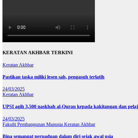
KERATAN AKHBAR TERKINI
Keratan Akhbar
Pastikan taska miliki lesen sah, pengasuh terlatih
24/03/2025
Keratan Akhbar
UPSI agih 3,500 naskhah al-Quran kepada kakitangan dan pela
24/03/2025
Fakulti Pembangunan Manusia
Keratan Akhbar
Bina semangat perpaduan dalam diri sejak awal usia