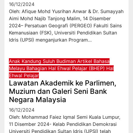
16/12/2024
Oleh: Afique Mohd Yusrihan Anwar & Dr. Sumayyah
Aimi Mohd Najib Tanjong Malim, 14 Disember
2024– Persatuan Geografi (PERGEO) Fakulti Sains
Kemanusiaan (FSK), Universiti Pendidikan Sultan
Idris (UPSI) menganjurkan Program…
Anak Kandung Suluh Budiman
Artikel Bahasa
Melayu
Bahagian Hal Ehwal Pelajar (BHEP)
Hal
Ehwal Pelajar
Lawatan Akademik ke Parlimen,
Muzium dan Galeri Seni Bank
Negara Malaysia
16/12/2024
Oleh: Mohammad Faiez Iqmal Semi Kuala Lumpur,
11 Disember 2024- Kelab Pendidikan Demokrasi
Universiti Pendidikan Sultan Idris (UPSI) telah