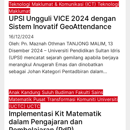
Teknologi Maklumat & Komunikasi (ICT)
Teknologi
Maklumat
UPSI Ungguli VICE 2024 dengan
Sistem Inovatif GeoAttendance
16/12/2024
Oleh: Pn. Maznah Othman TANJONG MALIM, 13
Disember 2024 – Universiti Pendidikan Sultan Idris
(UPSI) mencatat sejarah gemilang apabila berjaya
merangkul Anugerah Emas dan dinobatkan
sebagai Johan Kategori Pentadbiran dalam…
Anak Kandung Suluh Budiman
Fakulti Sains
Matematik
Pusat Transformasi Komuniti Universiti
(UCTC)
UCTC
Implementasi Kit Matematik
dalam Pengajaran dan
Pembelajaran (PdP)