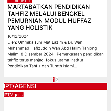
Islami (IPTTI)
MARTABATKAN PENDIDIKAN
TAHFIZ MELALUI BENGKEL
PEMURNIAN MODUL HUFFAZ
YANG HOLISTIK
16/12/2024
Oleh: Ummikalsum Mat Lazim & Dr. Wan
Muhammad Hafizuddin Wan Abd Halim Tanjong
Malim, 8 Disember 2024– Pemerkasaan pendidikan
tahfiz terus menjadi fokus utama Institut
Pendidikan Tahfiz dan Turath Islami…
Navigasi
1
2
IPT/AGENSI
kiriman
IPT/Agensi
Program Anak Kita bantu 1833 murid
dengan penyerahan peranti di