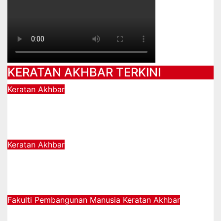
KERATAN AKHBAR TERKINI
Keratan Akhbar
Pastikan taska miliki lesen sah,
pengasuh terlatih
24/03/2025
Keratan Akhbar
UPSI agih 3,500 naskhah al-Quran
kepada kakitangan dan pelajar
24/03/2025
Fakulti Pembangunan Manusia
Keratan Akhbar
Bina semangat perpaduan dalam diri