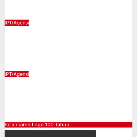
Negeri Sabah
21/01/2025
IPT/Agensi
MAJLIS PELUNCURAN PROGRAM
ANAK KITA: SPM 2025 (USM) DAN
PENYERAHAN TABLET PENDIDIKAN
PERINGKAT NEGERI TERENGGANU
20/01/2025
IPT/Agensi
MAJLIS PELUNCURAN PROGRAM
ANAK KITA: SPM 2025 (USM) DAN
PENYERAHAN TABLET PENDIDIKAN,
PERINGKAT NEGERI KEDAH
20/01/2025
Pelancaran Logo 100 Tahun