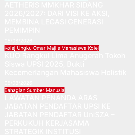
AETHERIS MMKHAR SIDANG
2026/2027: DARI VISI KE AKSI,
MEMBINA LEGASI GENERASI
PEMIMPIN
05/08/2026
Kolej Ungku Omar
Majlis Mahasiswa Kolej
KUO Rangkul Lima Anugerah Tokoh
Siswa UPSI 2025, Bukti
Kecemerlangan Mahasiswa Holistik
05/08/2026
Bahagian Sumber Manusia
LAWATAN PENANDA ARAS
JABATAN PENDAFTAR UPSI KE
JABATAN PENDAFTAR UniSZA –
PERKUKUH KERJASAMA
STRATEGIK INSTITUSI