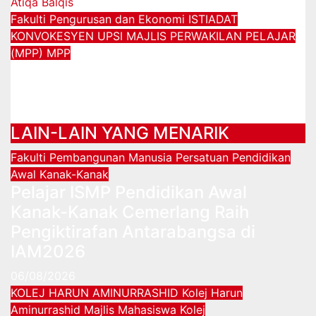
Fakulti Pengurusan dan Ekonomi
ISTIADAT
KONVOKESYEN UPSI
MAJLIS PERWAKILAN PELAJAR
(MPP)
MPP
“Mama, Ayah, terima kasih untuk
segalanya” – Nur Atiqa Balqis
01/12/2024
LAIN-LAIN YANG MENARIK
Fakulti Pembangunan Manusia
Persatuan Pendidikan
Awal Kanak-Kanak
Pelajar ISMP Pendidikan Awal
Kanak-Kanak Cemerlang Raih
Pengiktirafan Antarabangsa di
IAM2026
06/08/2026
KOLEJ HARUN AMINURRASHID
Kolej Harun
Aminurrashid
Majlis Mahasiswa Kolej