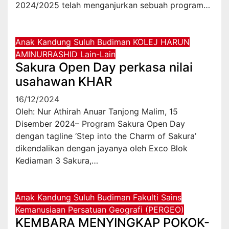
2024/2025 telah menganjurkan sebuah program…
Anak Kandung Suluh Budiman
KOLEJ HARUN
AMINURRASHID
Lain-Lain
Sakura Open Day perkasa nilai
usahawan KHAR
16/12/2024
Oleh: Nur Athirah Anuar Tanjong Malim, 15
Disember 2024– Program Sakura Open Day
dengan tagline ‘Step into the Charm of Sakura’
dikendalikan dengan jayanya oleh Exco Blok
Kediaman 3 Sakura,…
Anak Kandung Suluh Budiman
Fakulti Sains
Kemanusiaan
Persatuan Geografi (PERGEO)
KEMBARA MENYINGKAP POKOK-