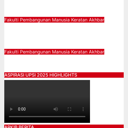
sejak awal usia
06/03/2025
Fakulti Pembangunan Manusia
Keratan Akhbar
Perluas definisi OKU kepada pesakit
strok cacat kekal
05/03/2025
Fakulti Pembangunan Manusia
Keratan Akhbar
STAM laluan ke pengajian agama
04/03/2025
ASPIRASI UPSI 2025 HIGHLIGHTS
ARKIB BERITA