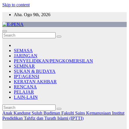
Skip to content
Aha. Ogo 9th, 2026
E-PENA
Berita Digital Terkini
SEMASA
JARINGAN
PENYELIDIKAN/PENGKOMERSILAN
SEMINAR
SUKAN & BUDAYA
IPT/AGENSI
KERATAN AKHBAR
RENCANA
PELAJAR
LAIN-LAIN
Anak Kandung Suluh Budiman
Fakulti Sains Kemanusiaan
Institut
Pendidikan Tahfiz dan Turath Islami (IPTTI)