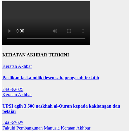
KERATAN AKHBAR TERKINI
Keratan Akhbar
Pastikan taska miliki lesen sah, pengasuh terlatih
24/03/2025
Keratan Akhbar
UPSI agih 3,500 naskhah al-Quran kepada kakitangan dan
pelajar
24/03/2025
Fakulti Pembangunan Manusia
Keratan Akhbar