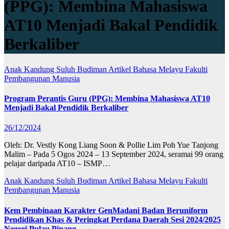
(PPG): Membina Mahasiswa
AT10 Menjadi Bakal Pendidik
Berkaliber
Anak Kandung Suluh Budiman
Artikel Bahasa Melayu
Fakulti
Pembangunan Manusia
Program Perantis Guru (PPG): Membina Mahasiswa AT10
Menjadi Bakal Pendidik Berkaliber
26/12/2024
Oleh: Dr. Vestly Kong Liang Soon & Pollie Lim Poh Yue Tanjong
Malim – Pada 5 Ogos 2024 – 13 September 2024, seramai 99 orang
pelajar daripada AT10 – ISMP…
Anak Kandung Suluh Budiman
Artikel Bahasa Melayu
Fakulti
Pembangunan Manusia
Kem Pembinaan Karakter GenMadani Badan Beruniform
Pendidikan Khas & Peringkat Perdana Daerah Sesi 2024/2025
Negeri Pulau Pinang