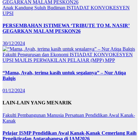
Anak Kandung Suluh Budiman
ISTIADAT KONVOKESYEN
UPSI
PERSEMBAHAN ISTIMEWA ‘TRIBUTE TO M. NASIR’
GEGARKAN MALAM PESKON26
30/12/2024
Fakulti Pengurusan dan Ekonomi
ISTIADAT KONVOKESYEN
UPSI
MAJLIS PERWAKILAN PELAJAR (MPP)
MPP
“Mama, Ayah, terima kasih untuk segalanya” – Nur Atiqa
Balqis
01/12/2024
LAIN-LAIN YANG MENARIK
Fakulti Pembangunan Manusia
Persatuan Pendidikan Awal Kanak-
Kanak
Pelajar ISMP Pendidikan Awal Kanak-Kanak Cemerlang Raih
Pengiktirafan Antarabangsa di IAM2026