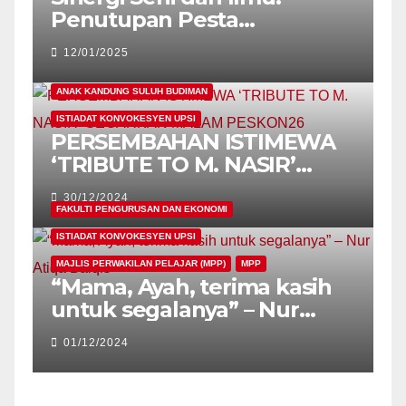
Penutupan Pesta
Konvokesyen Kali Ke-26
12/01/2025
UPSI 2024
ANAK KANDUNG SULUH BUDIMAN
ISTIADAT KONVOKESYEN UPSI
PERSEMBAHAN ISTIMEWA
‘TRIBUTE TO M. NASIR’
GEGARKAN MALAM
30/12/2024
PESKON26
FAKULTI PENGURUSAN DAN EKONOMI
ISTIADAT KONVOKESYEN UPSI
MAJLIS PERWAKILAN PELAJAR (MPP)
MPP
“Mama, Ayah, terima kasih
untuk segalanya” – Nur
Atiqa Balqis
01/12/2024