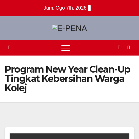
Skip
Jum. Ogo 7th, 2026
to
content
Program New Year Clean-Up
Tingkat Kebersihan Warga
Kolej