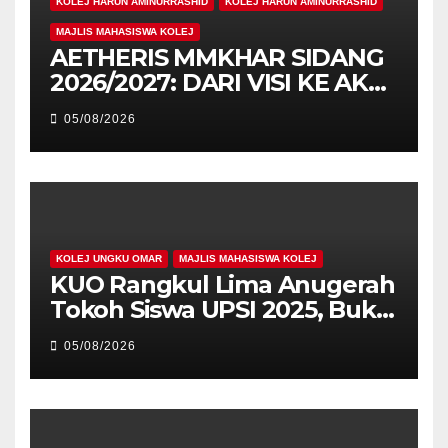
KOLEJ HARUN AMINURRASHID
KOLEJ HARUN AMINURRASHID
MAJLIS MAHASISWA KOLEJ
AETHERIS MMKHAR SIDANG
2026/2027: DARI VISI KE AKSI,
MEMBINA LEGASI GENERASI
05/08/2026
PEMIMPIN
KOLEJ UNGKU OMAR
MAJLIS MAHASISWA KOLEJ
KUO Rangkul Lima Anugerah
Tokoh Siswa UPSI 2025, Bukti
Kecemerlangan Mahasiswa
05/08/2026
Holistik