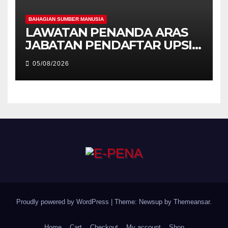
BAHAGIAN SUMBER MANUSIA
LAWATAN PENANDA ARAS
JABATAN PENDAFTAR UPSI
KE JABATAN PENDAFTAR
05/08/2026
UniSZA – PERKUKUH
KERJASAMA STRATEGIK
INSTITUSI
Proudly powered by WordPress
|
Theme: Newsup by
Themeansar
.
Home
Cart
Checkout
My account
Shop