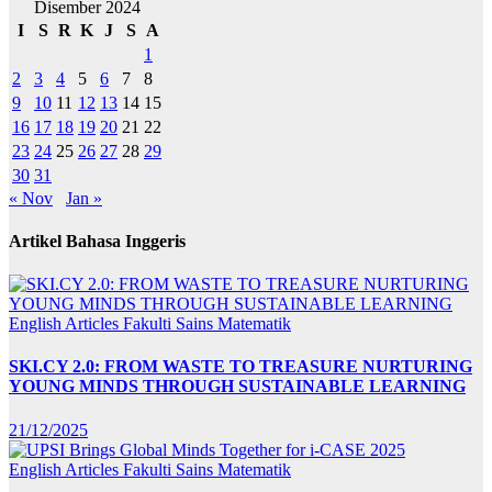
Disember 2024
I
S
R
K
J
S
A
1
2
3
4
5
6
7
8
9
10
11
12
13
14
15
16
17
18
19
20
21
22
23
24
25
26
27
28
29
30
31
« Nov
Jan »
Artikel Bahasa Inggeris
English Articles
Fakulti Sains Matematik
SKI.CY 2.0: FROM WASTE TO TREASURE NURTURING
YOUNG MINDS THROUGH SUSTAINABLE LEARNING
21/12/2025
English Articles
Fakulti Sains Matematik