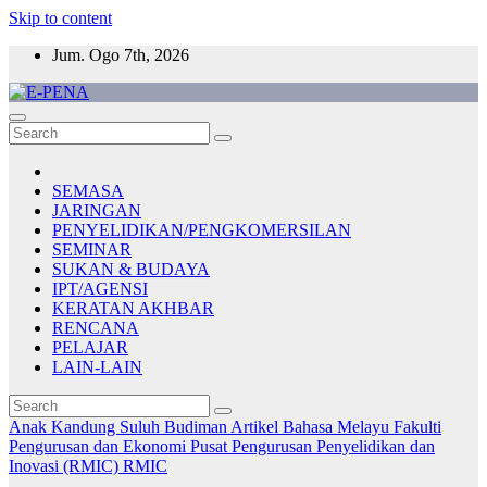
Skip to content
Jum. Ogo 7th, 2026
E-PENA
Berita Digital Terkini
SEMASA
JARINGAN
PENYELIDIKAN/PENGKOMERSILAN
SEMINAR
SUKAN & BUDAYA
IPT/AGENSI
KERATAN AKHBAR
RENCANA
PELAJAR
LAIN-LAIN
Anak Kandung Suluh Budiman
Artikel Bahasa Melayu
Fakulti
Pengurusan dan Ekonomi
Pusat Pengurusan Penyelidikan dan
Inovasi (RMIC)
RMIC