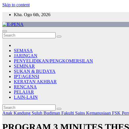
Skip to content
Kha. Ogo 6th, 2026
E-PENA
Berita Digital Terkini
SEMASA
JARINGAN
PENYELIDIKAN/PENGKOMERSILAN
SEMINAR
SUKAN & BUDAYA
IPT/AGENSI
KERATAN AKHBAR
RENCANA
PELAJAR
LAIN-LAIN
Anak Kandung Suluh Budiman
Fakulti Sains Kemanusiaan
FSK
Per
PROGRAM 3 MINUTES THES