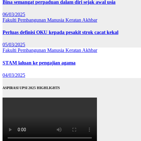
Bina semangat perpaduan dalam diri sejak awal usia
06/03/2025
Fakulti Pembangunan Manusia
Keratan Akhbar
Perluas definisi OKU kepada pesakit strok cacat kekal
05/03/2025
Fakulti Pembangunan Manusia
Keratan Akhbar
STAM laluan ke pengajian agama
04/03/2025
ASPIRASI UPSI 2025 HIGHLIGHTS