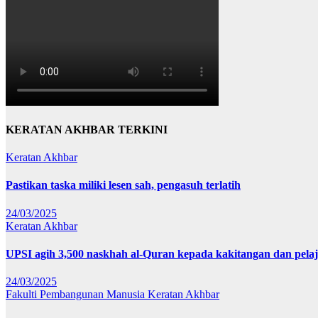
KERATAN AKHBAR TERKINI
Keratan Akhbar
Pastikan taska miliki lesen sah, pengasuh terlatih
24/03/2025
Keratan Akhbar
UPSI agih 3,500 naskhah al-Quran kepada kakitangan dan pela
24/03/2025
Fakulti Pembangunan Manusia
Keratan Akhbar