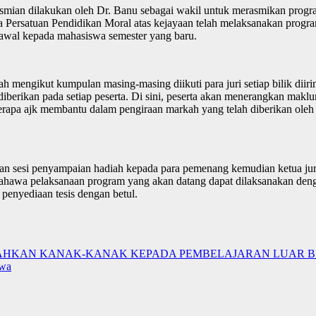
asmian dilakukan oleh Dr. Banu sebagai wakil untuk merasmikan progr
a Persatuan Pendidikan Moral atas kejayaan telah melaksanakan progra
awal kepada mahasiswa semester yang baru.
ah mengikut kumpulan masing-masing diikuti para juri setiap bilik diiri
ikan pada setiap peserta. Di sini, peserta akan menerangkan maklumat
erapa ajk membantu dalam pengiraan markah yang telah diberikan oleh 
gan sesi penyampaian hadiah kepada para pemenang kemudian ketua juri
in bahawa pelaksanaan program yang akan datang dapat dilaksanakan d
enyediaan tesis dengan betul.
DAHKAN KANAK-KANAK KEPADA PEMBELAJARAN LUAR B
ewa