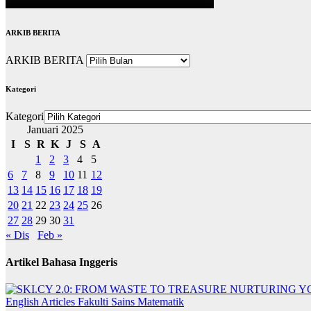
ARKIB BERITA
ARKIB BERITA
Kategori
Kategori
Januari 2025
I
S
R
K
J
S
A
1
2
3
4
5
6
7
8
9
10
11
12
13
14
15
16
17
18
19
20
21
22
23
24
25
26
27
28
29
30
31
« Dis
Feb »
Artikel Bahasa Inggeris
English Articles
Fakulti Sains Matematik