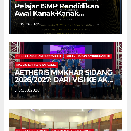
Pelajar ISMP Pendidikan
Awal Kanak-Kanak
Cemerlang Raih
06/08/2026
Pengiktirafan Antarabangsa
di IAM2026
KOLEJ HARUN AMINURRASHID
KOLEJ HARUN AMINURRASHID
MAJLIS MAHASISWA KOLEJ
AETHERIS MMKHAR SIDANG
2026/2027: DARI VISI KE AKSI,
MEMBINA LEGASI GENERASI
05/08/2026
PEMIMPIN