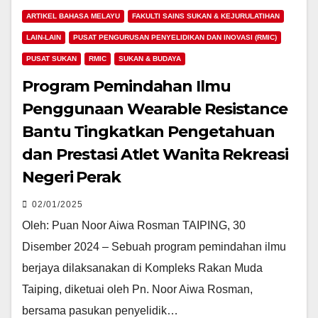
ARTIKEL BAHASA MELAYU
FAKULTI SAINS SUKAN & KEJURULATIHAN
LAIN-LAIN
PUSAT PENGURUSAN PENYELIDIKAN DAN INOVASI (RMIC)
PUSAT SUKAN
RMIC
SUKAN & BUDAYA
Program Pemindahan Ilmu
Penggunaan Wearable Resistance
Bantu Tingkatkan Pengetahuan
dan Prestasi Atlet Wanita Rekreasi
Negeri Perak
02/01/2025
Oleh: Puan Noor Aiwa Rosman TAIPING, 30
Disember 2024 – Sebuah program pemindahan ilmu
berjaya dilaksanakan di Kompleks Rakan Muda
Taiping, diketuai oleh Pn. Noor Aiwa Rosman,
bersama pasukan penyelidik…