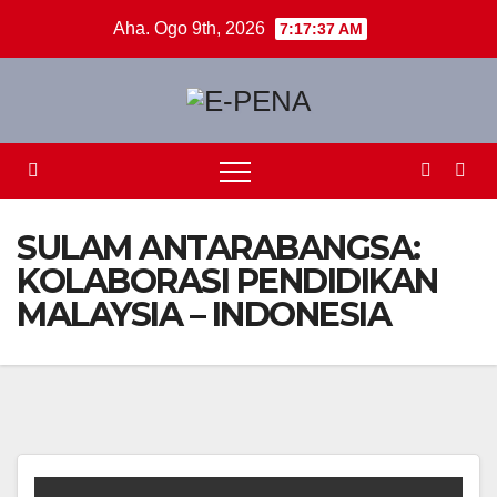
Skip
Aha. Ogo 9th, 2026
7:17:38 AM
to
content
SULAM ANTARABANGSA:
KOLABORASI PENDIDIKAN
MALAYSIA – INDONESIA