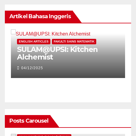
Artikel Bahasa Inggeris
E
ENGLISH ARTICLES
FAKULTI SAINS MATEMATIK
P
SULAM@UPSI: Kitchen
U
Alchemist
V
C
04/12/2025
E
Posts Carousel