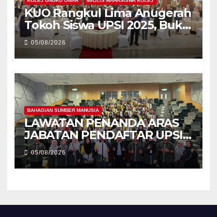
KOLEJ UNGKU OMAR
MAJLIS MAHASISWA KOLEJ
KUO Rangkul Lima Anugerah
Tokoh Siswa UPSI 2025, Bukti
Kecemerlangan Mahasiswa
05/08/2026
Holistik
BAHAGIAN SUMBER MANUSIA
LAWATAN PENANDA ARAS
JABATAN PENDAFTAR UPSI
KE JABATAN PENDAFTAR
05/08/2026
UniSZA – PERKUKUH
KERJASAMA STRATEGIK
INSTITUSI