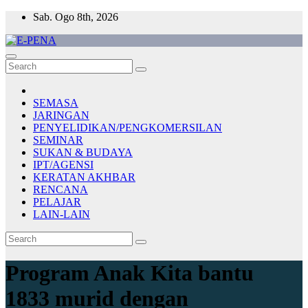
Skip
Sab. Ogo 8th, 2026
to
content
E-PENA
Berita Digital Terkini
SEMASA
JARINGAN
PENYELIDIKAN/PENGKOMERSILAN
SEMINAR
SUKAN & BUDAYA
IPT/AGENSI
KERATAN AKHBAR
RENCANA
PELAJAR
LAIN-LAIN
Program Anak Kita bantu
1833 murid dengan