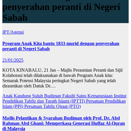
penyerahan peranti di Negeri
Sabah
IPT/Agensi
Program Anak Kita bantu 1833 murid dengan penyerahan
peranti di Negeri Sabah
21/01/2025
KOTA KINABALU, 21 Jan – Majlis Perasmian Peranti dan Sijil
Kolaborasi telah dilaksanakan di bawah Program Anak kita:
Semarak Potensi Malaysia peringkat Negeri Sabah yang telah
dirasmikan oleh Datuk Dr.…
Anak Kandung Suluh Budiman
Fakulti Sains Kemanusiaan
Institut
Pendidikan Tahfiz dan Turath Islami (IPTTI)
Persatuan Pendidikan
Islam (PPI)
Persatuan Tahfiz Qiraat (PTQ)
Majlis Pelantikan & Syarahan Budiman oleh Prof. Dr. Abd
Rahman Abd Ghani: Memperkasa Generasi Huffaz Al-Quran
di Malaysia