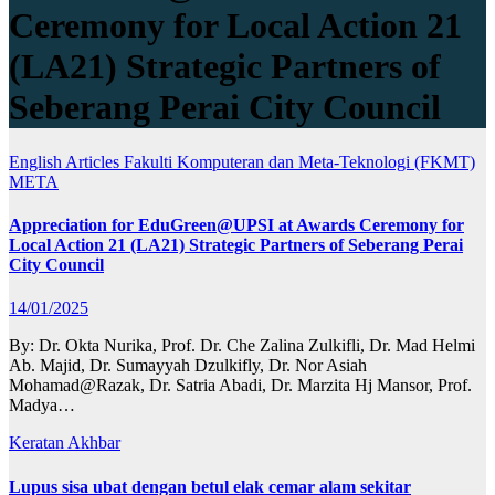
Ceremony for Local Action 21
(LA21) Strategic Partners of
Seberang Perai City Council
English Articles
Fakulti Komputeran dan Meta-Teknologi (FKMT)
META
Appreciation for EduGreen@UPSI at Awards Ceremony for
Local Action 21 (LA21) Strategic Partners of Seberang Perai
City Council
14/01/2025
By: Dr. Okta Nurika, Prof. Dr. Che Zalina Zulkifli, Dr. Mad Helmi
Ab. Majid, Dr. Sumayyah Dzulkifly, Dr. Nor Asiah
Mohamad@Razak, Dr. Satria Abadi, Dr. Marzita Hj Mansor, Prof.
Madya…
Keratan Akhbar
Lupus sisa ubat dengan betul elak cemar alam sekitar