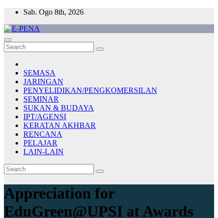
Skip
Sab. Ogo 8th, 2026
to
content
E-PENA
Berita Digital Terkini
SEMASA
JARINGAN
PENYELIDIKAN/PENGKOMERSILAN
SEMINAR
SUKAN & BUDAYA
IPT/AGENSI
KERATAN AKHBAR
RENCANA
PELAJAR
LAIN-LAIN
Appreciation for
EduGreen@UPSI at Awards