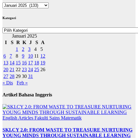
ARKIB
BERITA
Kategori
Kategori
Januari 2025
I
S
R
K
J
S
A
1
2
3
4
5
6
7
8
9
10
11
12
13
14
15
16
17
18
19
20
21
22
23
24
25
26
27
28
29
30
31
« Dis
Feb »
Artikel Bahasa Inggeris
English Articles
Fakulti Sains Matematik
SKI.CY 2.0: FROM WASTE TO TREASURE NURTURING
YOUNG MINDS THROUGH SUSTAINABLE LEARNING