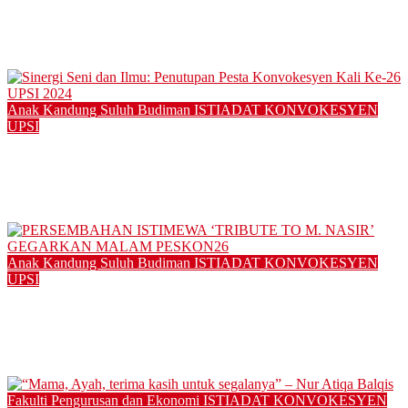
UPSI terus catat kejayaan, sebaris universiti terkemuka dunia
– Naib Canselor
12/11/2025
Anak Kandung Suluh Budiman
ISTIADAT KONVOKESYEN
UPSI
Sinergi Seni dan Ilmu: Penutupan Pesta Konvokesyen Kali Ke-
26 UPSI 2024
12/01/2025
Anak Kandung Suluh Budiman
ISTIADAT KONVOKESYEN
UPSI
PERSEMBAHAN ISTIMEWA ‘TRIBUTE TO M. NASIR’
GEGARKAN MALAM PESKON26
30/12/2024
Fakulti Pengurusan dan Ekonomi
ISTIADAT KONVOKESYEN