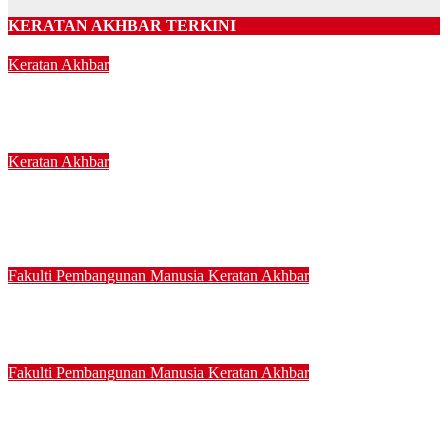
KERATAN AKHBAR TERKINI
Keratan Akhbar
Pastikan taska miliki lesen sah, pengasuh terlatih
24/03/2025
Keratan Akhbar
UPSI agih 3,500 naskhah al-Quran kepada kakitangan dan
pelajar
24/03/2025
Fakulti Pembangunan Manusia
Keratan Akhbar
Bina semangat perpaduan dalam diri sejak awal usia
06/03/2025
Fakulti Pembangunan Manusia
Keratan Akhbar
Perluas definisi OKU kepada pesakit strok cacat kekal