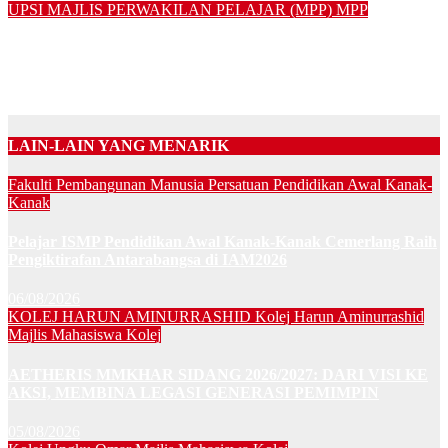
UPSI
MAJLIS PERWAKILAN PELAJAR (MPP)
MPP
“Mama, Ayah, terima kasih untuk segalanya” – Nur Atiqa
Balqis
01/12/2024
LAIN-LAIN YANG MENARIK
Fakulti Pembangunan Manusia
Persatuan Pendidikan Awal Kanak-
Kanak
Pelajar ISMP Pendidikan Awal Kanak-Kanak Cemerlang Raih
Pengiktirafan Antarabangsa di IAM2026
06/08/2026
KOLEJ HARUN AMINURRASHID
Kolej Harun Aminurrashid
Majlis Mahasiswa Kolej
AETHERIS MMKHAR SIDANG 2026/2027: DARI VISI KE
AKSI, MEMBINA LEGASI GENERASI PEMIMPIN
05/08/2026