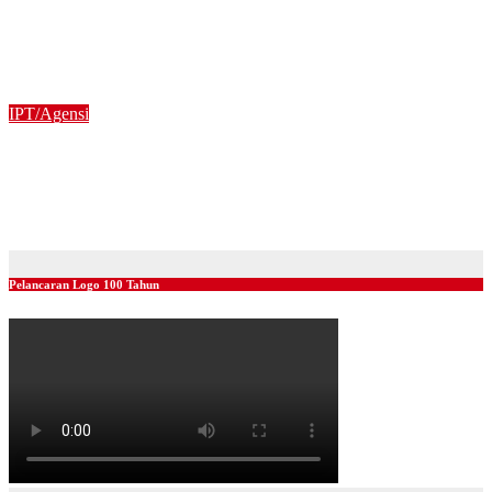
MAJLIS PELUNCURAN PROGRAM ANAK KITA: SPM
2025 (USM) DAN PENYERAHAN TABLET PENDIDIKAN
PERINGKAT NEGERI TERENGGANU
20/01/2025
IPT/Agensi
MAJLIS PELUNCURAN PROGRAM ANAK KITA: SPM
2025 (USM) DAN PENYERAHAN TABLET PENDIDIKAN,
PERINGKAT NEGERI KEDAH
20/01/2025
Pelancaran Logo 100 Tahun