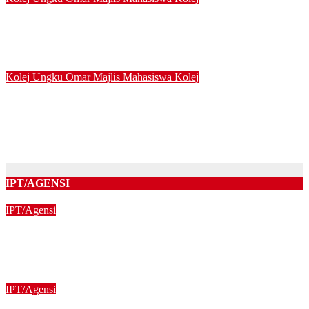
KUO Rangkul Lima Anugerah Tokoh Siswa UPSI 2025, Bukti
Kecemerlangan Mahasiswa Holistik
Ogo 5, 2026
Kolej Ungku Omar
Majlis Mahasiswa Kolej
KEM PEMAKSI 2026 PERKASA KEPEMIMPINAN
MAHASISWA UPSI, LAHIRKAN PEMIMPIN
BERWAWASAN
Ogo 3, 2026
IPT/AGENSI
IPT/Agensi
Program Anak Kita bantu 1833 murid dengan penyerahan
peranti di Negeri Sabah
21/01/2025
IPT/Agensi