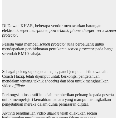
Di Dewan KHAR, beberapa vendor menawarkan barangan
elektronik seperti
earphone
,
powerbank
,
phone charger
, serta
screen
protector
.
Peserta yang membeli
screen protector
juga berpeluang untuk
mendapatkan perkhidmatan pertukaran
screen protector
pada harga
serendah RM10 sahaja.
Sebagai pelengkap kepada majlis, panel jemputan istimewa iaitu
Coach Haziq, telah dijemput untuk berkongsi pengetahuan
mendalam tentang teknik
shooting
dan idea untuk menghasilkan
video
affiliate
.
Perkongsian inspiratif ini telah memberikan peluang kepada peserta
untuk mempelajari kemahiran baharu yang mampu meningkatkan
pengetahuan mereka dalam dunia pemasaran digital.
Aktiviti penghasilan video
affiliate
telah dilakukan secara
berkumpulan untuk memastikan peserta faham mengenai