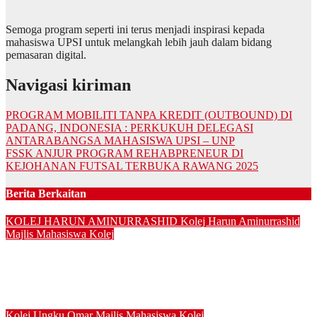
Semoga program seperti ini terus menjadi inspirasi kepada
mahasiswa UPSI untuk melangkah lebih jauh dalam bidang
pemasaran digital.
Navigasi kiriman
PROGRAM MOBILITI TANPA KREDIT (OUTBOUND) DI
PADANG, INDONESIA : PERKUKUH DELEGASI
ANTARABANGSA MAHASISWA UPSI – UNP
FSSK ANJUR PROGRAM REHABPRENEUR DI
KEJOHANAN FUTSAL TERBUKA RAWANG 2025
Berita Berkaitan
KOLEJ HARUN AMINURRASHID
Kolej Harun Aminurrashid
Majlis Mahasiswa Kolej
AETHERIS MMKHAR SIDANG 2026/2027: DARI VISI KE
AKSI, MEMBINA LEGASI GENERASI PEMIMPIN
Ogo 5, 2026
Kolej Ungku Omar
Majlis Mahasiswa Kolej