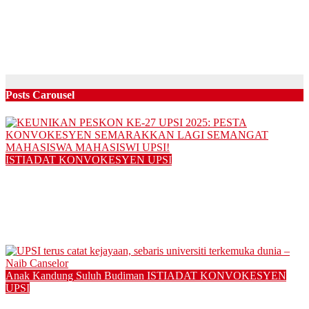
CONNECTING YAMAHA JAPAN & YAMAHA MALAYSIA
with the FACULTY OF MUSIC AND PERFORMING ARTS,
UPSI
05/08/2025
Posts Carousel
ISTIADAT KONVOKESYEN UPSI
KEUNIKAN PESKON KE-27 UPSI 2025: PESTA
KONVOKESYEN SEMARAKKAN LAGI SEMANGAT
MAHASISWA MAHASISWI UPSI!
14/11/2025
Anak Kandung Suluh Budiman
ISTIADAT KONVOKESYEN
UPSI