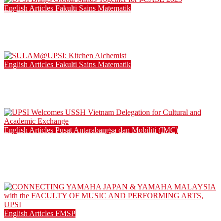
English Articles
Fakulti Sains Matematik
UPSI Brings Global Minds Together for i-CASE 2025
15/12/2025
English Articles
Fakulti Sains Matematik
SULAM@UPSI: Kitchen Alchemist
04/12/2025
English Articles
Pusat Antarabangsa dan Mobiliti (IMC)
UPSI Welcomes USSH Vietnam Delegation for Cultural and
Academic Exchange
25/08/2025
English Articles
FMSP