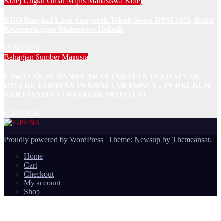
Kolej Ungku Omar
Majlis Mahasiswa Kolej
KUO Rangkul Lima Anugerah Tokoh Siswa UPSI 2025, Bukti
Kecemerlangan Mahasiswa Holistik
05/08/2026
Bahagian Sumber Manusia
LAWATAN PENANDA ARAS JABATAN PENDAFTAR
UPSI KE JABATAN PENDAFTAR UniSZA – PERKUKUH
KERJASAMA STRATEGIK INSTITUSI
05/08/2026
Proudly powered by WordPress
|
Theme: Newsup by
Themeansar
.
Home
Cart
Checkout
My account
Shop