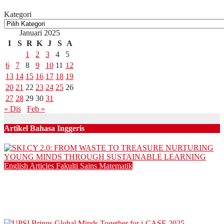
Kategori
Januari 2025
I
S
R
K
J
S
A
1
2
3
4
5
6
7
8
9
10
11
12
13
14
15
16
17
18
19
20
21
22
23
24
25
26
27
28
29
30
31
« Dis
Feb »
Artikel Bahasa Inggeris
English Articles
Fakulti Sains Matematik
SKI.CY 2.0: FROM WASTE TO TREASURE NURTURING
YOUNG MINDS THROUGH SUSTAINABLE LEARNING
21/12/2025