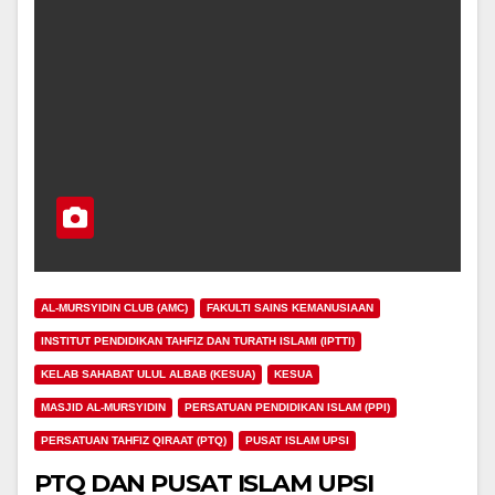
AL-MURSYIDIN CLUB (AMC)
FAKULTI SAINS KEMANUSIAAN
INSTITUT PENDIDIKAN TAHFIZ DAN TURATH ISLAMI (IPTTI)
KELAB SAHABAT ULUL ALBAB (KESUA)
KESUA
MASJID AL-MURSYIDIN
PERSATUAN PENDIDIKAN ISLAM (PPI)
PERSATUAN TAHFIZ QIRAAT (PTQ)
PUSAT ISLAM UPSI
PTQ DAN PUSAT ISLAM UPSI