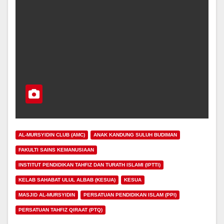
AL-MURSYIDIN CLUB (AMC)
ANAK KANDUNG SULUH BUDIMAN
FAKULTI SAINS KEMANUSIAAN
INSTITUT PENDIDIKAN TAHFIZ DAN TURATH ISLAMI (IPTTI)
KELAB SAHABAT ULUL ALBAB (KESUA)
KESUA
MASJID AL-MURSYIDIN
PERSATUAN PENDIDIKAN ISLAM (PPI)
PERSATUAN TAHFIZ QIRAAT (PTQ)