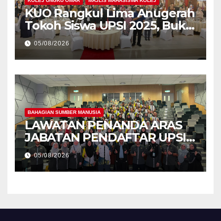
KOLEJ UNGKU OMAR
MAJLIS MAHASISWA KOLEJ
KUO Rangkul Lima Anugerah
Tokoh Siswa UPSI 2025, Bukti
Kecemerlangan Mahasiswa
05/08/2026
Holistik
BAHAGIAN SUMBER MANUSIA
LAWATAN PENANDA ARAS
JABATAN PENDAFTAR UPSI
KE JABATAN PENDAFTAR
05/08/2026
UniSZA – PERKUKUH
KERJASAMA STRATEGIK
INSTITUSI