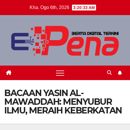
Skip
Kha. Ogo 6th, 2026
3:20:34 AM
to
content
BACAAN YASIN AL-
MAWADDAH: MENYUBUR
ILMU, MERAIH KEBERKATAN