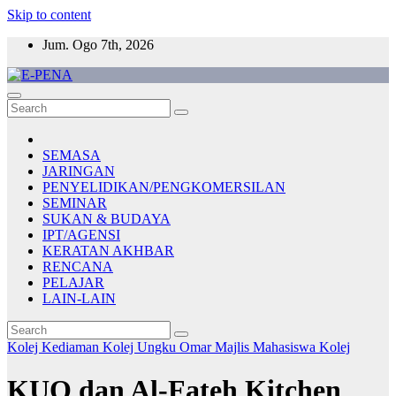
Skip to content
Jum. Ogo 7th, 2026
E-PENA
Berita Digital Terkini
SEMASA
JARINGAN
PENYELIDIKAN/PENGKOMERSILAN
SEMINAR
SUKAN & BUDAYA
IPT/AGENSI
KERATAN AKHBAR
RENCANA
PELAJAR
LAIN-LAIN
Kolej Kediaman
Kolej Ungku Omar
Majlis Mahasiswa Kolej
KUO dan Al-Fateh Kitchen