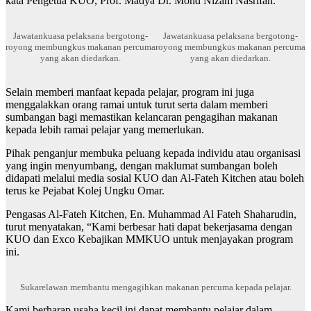
kata Pengetua KUO, Prof. Madya Dr. Mohd Nizam Nasrifan.
Jawatankuasa pelaksana bergotong-
Jawatankuasa pelaksana bergotong-
royong membungkus makanan percuma
royong membungkus makanan percuma
yang akan diedarkan.
yang akan diedarkan.
Selain memberi manfaat kepada pelajar, program ini juga
menggalakkan orang ramai untuk turut serta dalam memberi
sumbangan bagi memastikan kelancaran pengagihan makanan
kepada lebih ramai pelajar yang memerlukan.
Pihak penganjur membuka peluang kepada individu atau organisasi
yang ingin menyumbang, dengan maklumat sumbangan boleh
didapati melalui media sosial KUO dan Al-Fateh Kitchen atau boleh
terus ke Pejabat Kolej Ungku Omar.
Pengasas Al-Fateh Kitchen, En. Muhammad Al Fateh Shaharudin,
turut menyatakan, “Kami berbesar hati dapat bekerjasama dengan
KUO dan Exco Kebajikan MMKUO untuk menjayakan program
ini.
Sukarelawan membantu mengagihkan makanan percuma kepada pelajar.
Kami berharap usaha kecil ini dapat membantu pelajar dalam