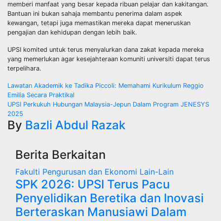
memberi manfaat yang besar kepada ribuan pelajar dan kakitangan.
Bantuan ini bukan sahaja membantu penerima dalam aspek
kewangan, tetapi juga memastikan mereka dapat meneruskan
pengajian dan kehidupan dengan lebih baik.
UPSI komited untuk terus menyalurkan dana zakat kepada mereka
yang memerlukan agar kesejahteraan komuniti universiti dapat terus
terpelihara.
Navigasi
Lawatan Akademik ke Tadika Piccoli: Memahami Kurikulum Reggio
Emilia Secara Praktikal
kiriman
UPSI Perkukuh Hubungan Malaysia-Jepun Dalam Program JENESYS
2025
By
Bazli Abdul Razak
Berita Berkaitan
Fakulti Pengurusan dan Ekonomi
Lain-Lain
SPK 2026: UPSI Terus Pacu
Penyelidikan Beretika dan Inovasi
Berteraskan Manusiawi Dalam