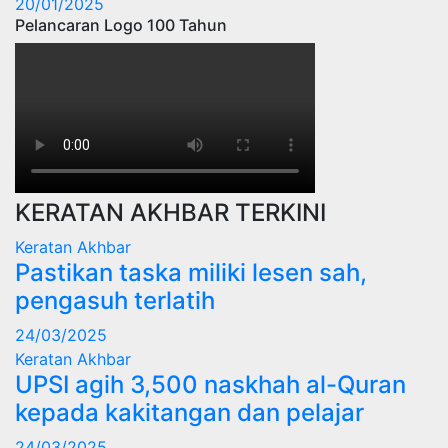
20/01/2025
Pelancaran Logo 100 Tahun
KERATAN AKHBAR TERKINI
Keratan Akhbar
Pastikan taska miliki lesen sah,
pengasuh terlatih
24/03/2025
Keratan Akhbar
UPSI agih 3,500 naskhah al-Quran
kepada kakitangan dan pelajar
24/03/2025