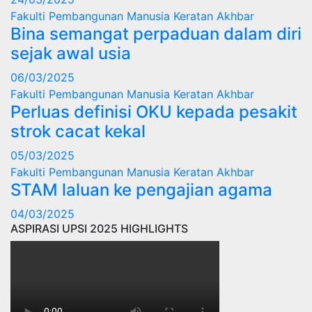
Fakulti Pembangunan Manusia
Keratan Akhbar
Bina semangat perpaduan dalam diri
sejak awal usia
06/03/2025
Fakulti Pembangunan Manusia
Keratan Akhbar
Perluas definisi OKU kepada pesakit
strok cacat kekal
05/03/2025
Fakulti Pembangunan Manusia
Keratan Akhbar
STAM laluan ke pengajian agama
04/03/2025
ASPIRASI UPSI 2025 HIGHLIGHTS