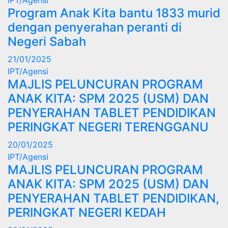
IPT/Agensi
Program Anak Kita bantu 1833 murid
dengan penyerahan peranti di
Negeri Sabah
21/01/2025
IPT/Agensi
MAJLIS PELUNCURAN PROGRAM
ANAK KITA: SPM 2025 (USM) DAN
PENYERAHAN TABLET PENDIDIKAN
PERINGKAT NEGERI TERENGGANU
20/01/2025
IPT/Agensi
MAJLIS PELUNCURAN PROGRAM
ANAK KITA: SPM 2025 (USM) DAN
PENYERAHAN TABLET PENDIDIKAN,
PERINGKAT NEGERI KEDAH