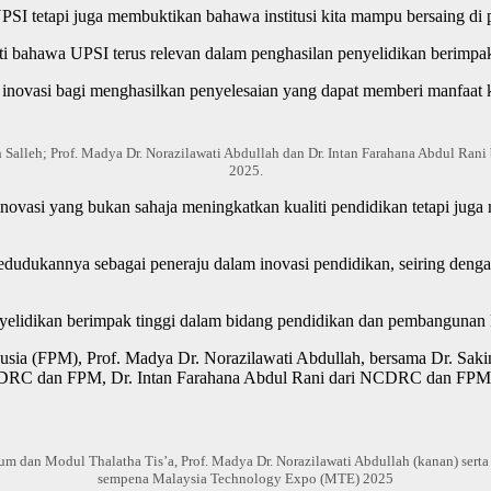
UPSI tetapi juga membuktikan bahawa institusi kita mampu bersaing di 
 bahawa UPSI terus relevan dalam penghasilan penyelidikan berimpak
inovasi bagi menghasilkan penyelesaian yang dapat memberi manfaat k
nah Salleh; Prof. Madya Dr. Norazilawati Abdullah dan Dr. Intan Farahana Abdul 
2025.
novasi yang bukan sahaja meningkatkan kualiti pendidikan tetapi jug
dudukannya sebagai peneraju dalam inovasi pendidikan, seiring dengan
yelidikan berimpak tinggi dalam bidang pendidikan dan pembangunan k
nusia (FPM), Prof. Madya Dr. Norazilawati Abdullah, bersama Dr. Sakin
DRC dan FPM, Dr. Intan Farahana Abdul Rani dari NCDRC dan FPM ser
m dan Modul Thalatha Tis’a, Prof. Madya Dr. Norazilawati Abdullah (kanan) serta
sempena Malaysia Technology Expo (MTE) 2025