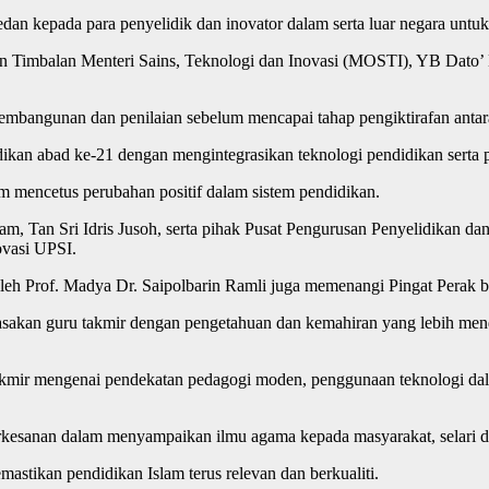
dan kepada para penyelidik dan inovator dalam serta luar negara unt
 dan Timbalan Menteri Sains, Teknologi dan Inovasi (MOSTI), YB Da
 pembangunan dan penilaian sebelum mencapai tahap pengiktirafan anta
ikan abad ke-21 dengan mengintegrasikan teknologi pendidikan serta 
 mencetus perubahan positif dalam sistem pendidikan.
m, Tan Sri Idris Jusoh, serta pihak Pusat Pengurusan Penyelidikan d
ovasi UPSI.
leh Prof. Madya Dr. Saipolbarin Ramli juga memenangi Pingat Perak ba
kasakan guru takmir dengan pengetahuan dan kemahiran yang lebih mend
akmir mengenai pendekatan pedagogi moden, penggunaan teknologi da
erkesanan dalam menyampaikan ilmu agama kepada masyarakat, selari 
stikan pendidikan Islam terus relevan dan berkualiti.