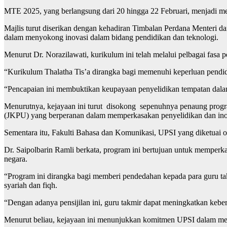
MTE 2025, yang berlangsung dari 20 hingga 22 Februari, menjadi me
Majlis turut diserikan dengan kehadiran Timbalan Perdana Menteri
dalam menyokong inovasi dalam bidang pendidikan dan teknologi.
Menurut Dr. Norazilawati, kurikulum ini telah melalui pelbagai fasa
“Kurikulum Thalatha Tis’a dirangka bagi memenuhi keperluan pendid
“Pencapaian ini membuktikan keupayaan penyelidikan tempatan dalam
Menurutnya, kejayaan ini turut disokong sepenuhnya penaung progra
(JKPU) yang berperanan dalam memperkasakan penyelidikan dan in
Sementara itu, Fakulti Bahasa dan Komunikasi, UPSI yang diketuai o
Dr. Saipolbarin Ramli berkata, program ini bertujuan untuk memper
negara.
“Program ini dirangka bagi memberi pendedahan kepada para guru t
syariah dan fiqh.
“Dengan adanya pensijilan ini, guru takmir dapat meningkatkan keb
Menurut beliau, kejayaan ini menunjukkan komitmen UPSI dalam mema