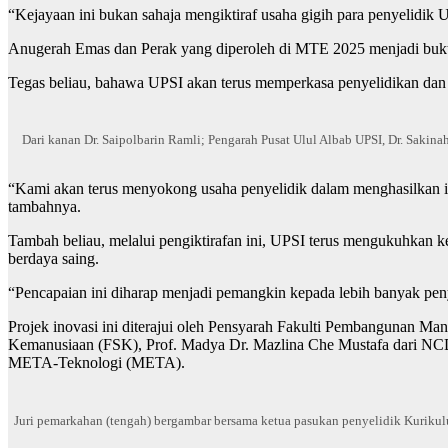
“Kejayaan ini bukan sahaja mengiktiraf usaha gigih para penyelidik 
Anugerah Emas dan Perak yang diperoleh di MTE 2025 menjadi bukti
Tegas beliau, bahawa UPSI akan terus memperkasa penyelidikan dan 
Dari kanan Dr. Saipolbarin Ramli; Pengarah Pusat Ulul Albab UPSI, Dr. Saki
“Kami akan terus menyokong usaha penyelidik dalam menghasilkan i
tambahnya.
Tambah beliau, melalui pengiktirafan ini, UPSI terus mengukuhkan ke
berdaya saing.
“Pencapaian ini diharap menjadi pemangkin kepada lebih banyak pen
Projek inovasi ini diterajui oleh Pensyarah Fakulti Pembangunan Ma
Kemanusiaan (FSK), Prof. Madya Dr. Mazlina Che Mustafa dari NC
META-Teknologi (META).
Juri pemarkahan (tengah) bergambar bersama ketua pasukan penyelidik Kurikulu