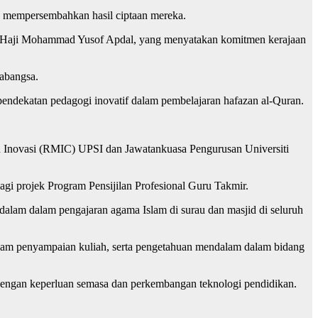
uk mempersembahkan hasil ciptaan mereka.
to’ Haji Mohammad Yusof Apdal, yang menyatakan komitmen kerajaan
rabangsa.
pendekatan pedagogi inovatif dalam pembelajaran hafazan al-Quran.
an Inovasi (RMIC) UPSI dan Jawatankuasa Pengurusan Universiti
gi projek Program Pensijilan Profesional Guru Takmir.
alam dalam pengajaran agama Islam di surau dan masjid di seluruh
lam penyampaian kuliah, serta pengetahuan mendalam dalam bidang
dengan keperluan semasa dan perkembangan teknologi pendidikan.