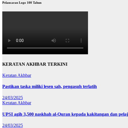
Pelancaran Logo 100 Tahun
KERATAN AKHBAR TERKINI
Keratan Akhbar
Pastikan taska miliki lesen sah, pengasuh terlatih
24/03/2025
Keratan Akhbar
UPSI agih 3,500 naskhah al-Quran kepada kakitangan dan pela
24/03/2025