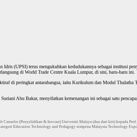
an Idris (UPSI) terus mengukuhkan kedudukannya sebagai institusi pen
angsung di World Trade Centre Kuala Lumpur, di sini, baru-baru ini.
iktiraf di peringkat antarabangsa, iaitu Kurikulum dan Modul Thalatha 
. Suriani Abu Bakar, menyifatkan kemenangan ini sebagai satu pencap
b Canselor (Penyelidikan & Inovasi) Universiti Malaya (dua dari kiri) kepada Prof
kategori Education Technology and Pedagogy sempena Malaysia Technology Exp