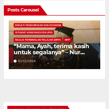
Posts Carousel
FAKULTI PENGURUSAN DAN EKONOMI
ISTIADAT KONVOKESYEN UPSI
MAJLIS PERWAKILAN PELAJAR (MPP)
MPP
“Mama, Ayah, terima kasih
untuk segalanya” – Nur
Atiqa Balqis
01/12/2024