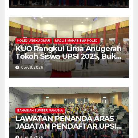
PEMIMPIN
KOLEJ UNGKU OMAR
MAJLIS MAHASISWA KOLEJ
KUO Rangkul Lima Anugerah
Tokoh Siswa UPSI 2025, Bukti
Kecemerlangan Mahasiswa
05/08/2026
Holistik
BAHAGIAN SUMBER MANUSIA
LAWATAN PENANDA ARAS
JABATAN PENDAFTAR UPSI
KE JABATAN PENDAFTAR
05/08/2026