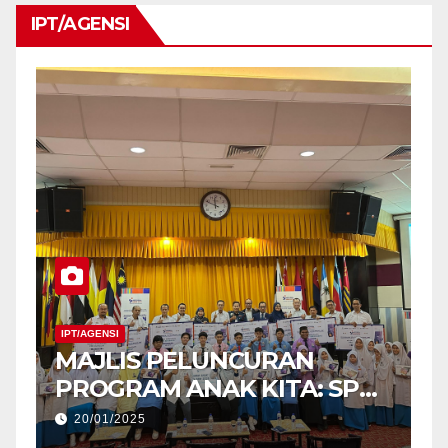
IPT/AGENSI
IPT/AGENSI
I
MAJLIS PELUNCURAN
M
PROGRAM ANAK KITA: SPM
P
2025 (USM) DAN
2
20/01/2025
PENYERAHAN TABLET
P