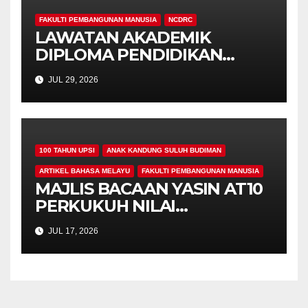
FAKULTI PEMBANGUNAN MANUSIA
NCDRC
LAWATAN AKADEMIK
DIPLOMA PENDIDIKAN
AWAL KANAK-KANAK (PAKK,
JUL 29, 2026
FPM) KE NCDRC :
PENGALAMAN
PEMBELAJARAN AUTENTIK
MELALUI LIVING LAB DI
100 TAHUN UPSI
ANAK KANDUNG SULUH BUDIMAN
NCDRC
ARTIKEL BAHASA MELAYU
FAKULTI PEMBANGUNAN MANUSIA
MAJLIS BACAAN YASIN AT10
PERKUKUH NILAI
KEROHANIAN,
JUL 17, 2026
KEPRIHATINAN DAN
UKHUWAH MAHASISWA
PROGRAM PENDIDIKAN
KHAS