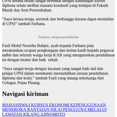
UPSI kerana beliau sangat berminat dengan kandungan kursus
diploma selain melihat suasana kondusif yang terdapat di Fakulti
Muzik dan Seni Persembahan.
“Saya berasa teruja, seronok dan berbangga kerana dapat mendaftar
di UPSI” tambah Farhana.
Farhana, selepas pendaftaran
Fazli Mohd Noordin Babjee, ayah kepada Farhana pula
merakamkan ucapan penghargaan dan terima kasih kepada pegawai
tadbir dan seluruh warga kerja KAB yang menguruskan pendaftaran
ini dengan teratur dan baik sekali.
“Saya sangat teruja dengan layanan yang sangat baik staf dan
pelajar UPSI dalam membantu memudahkan urusan pendaftaran
diploma dan kolej.” tambah Fazli yang datang sekeluarga dari
Gelugor, Pulau Pinang.
Navigasi kiriman
MAHASISWA/I KURSUS EKONOMI KEPENGGUNAAN
MENEROKA RANTAIAN NILAI PENGGUNA MELALUI
LAWATAN KILANG AJINOMOTO