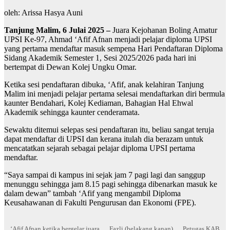
oleh: Arissa Hasya Auni
Tanjung Malim, 6 Julai 2025 –
Juara Kejohanan Boling Amatur
UPSI Ke-97, Ahmad ‘Afif Afnan menjadi pelajar diploma UPSI
yang pertama mendaftar masuk sempena Hari Pendaftaran Diploma
Sidang Akademik Semester 1, Sesi 2025/2026 pada hari ini
bertempat di Dewan Kolej Ungku Omar.
Ketika sesi pendaftaran dibuka, ‘Afif, anak kelahiran Tanjung
Malim ini menjadi pelajar pertama selesai mendaftarkan diri bermula
kaunter Bendahari, Kolej Kediaman, Bahagian Hal Ehwal
Akademik sehingga kaunter cenderamata.
Sewaktu ditemui selepas sesi pendaftaran itu, beliau sangat teruja
dapat mendaftar di UPSI dan kerana itulah dia berazam untuk
mencatatkan sejarah sebagai pelajar diploma UPSI pertama
mendaftar.
“Saya sampai di kampus ini sejak jam 7 pagi lagi dan sanggup
menunggu sehingga jam 8.15 pagi sehingga dibenarkan masuk ke
dalam dewan” tambah ‘Afif yang mengambil Diploma
Keusahawanan di Fakulti Pengurusan dan Ekonomi (FPE).
‘Afif Afnan ketika bergelar juara
Fazli (belakang kanan)
Petugas KAB