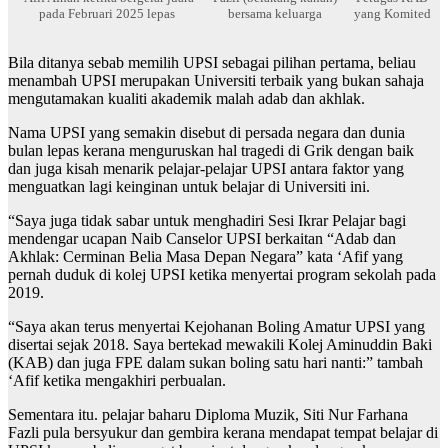
pada Februari 2025 lepas
bersama keluarga
yang Komited
Bila ditanya sebab memilih UPSI sebagai pilihan pertama, beliau
menambah UPSI merupakan Universiti terbaik yang bukan sahaja
mengutamakan kualiti akademik malah adab dan akhlak.
Nama UPSI yang semakin disebut di persada negara dan dunia
bulan lepas kerana menguruskan hal tragedi di Grik dengan baik
dan juga kisah menarik pelajar-pelajar UPSI antara faktor yang
menguatkan lagi keinginan untuk belajar di Universiti ini.
“Saya juga tidak sabar untuk menghadiri Sesi Ikrar Pelajar bagi
mendengar ucapan Naib Canselor UPSI berkaitan “Adab dan
Akhlak: Cerminan Belia Masa Depan Negara” kata ‘Afif yang
pernah duduk di kolej UPSI ketika menyertai program sekolah pada
2019.
“Saya akan terus menyertai Kejohanan Boling Amatur UPSI yang
disertai sejak 2018. Saya bertekad mewakili Kolej Aminuddin Baki
(KAB) dan juga FPE dalam sukan boling satu hari nanti:” tambah
‘Afif ketika mengakhiri perbualan.
Sementara itu. pelajar baharu Diploma Muzik, Siti Nur Farhana
Fazli pula bersyukur dan gembira kerana mendapat tempat belajar di