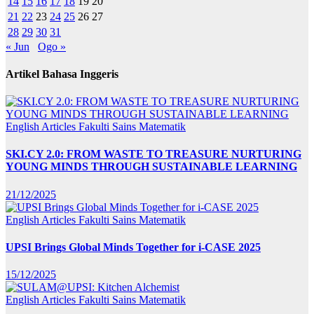
14
15
16
17
18
19
20
21
22
23
24
25
26
27
28
29
30
31
« Jun
Ogo »
Artikel Bahasa Inggeris
English Articles
Fakulti Sains Matematik
SKI.CY 2.0: FROM WASTE TO TREASURE NURTURING
YOUNG MINDS THROUGH SUSTAINABLE LEARNING
21/12/2025
English Articles
Fakulti Sains Matematik
UPSI Brings Global Minds Together for i-CASE 2025
15/12/2025
English Articles
Fakulti Sains Matematik