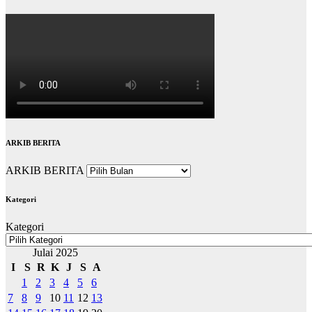
ARKIB BERITA
ARKIB BERITA
Kategori
Kategori
Julai 2025
I
S
R
K
J
S
A
1
2
3
4
5
6
7
8
9
10
11
12
13