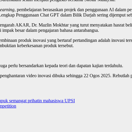
learning
, pembelajaran berasaskan projek dan penggunaan AI dalam pen
 Lengkap Penggunaan Chat GPT dalam Bilik Darjah sering dijemput seba
 Pengarah AKAR, Dr. Mazlin Mokhtar yang turut menyatakan hasrat bel
i impak besar dalam pengajaran bahasa antarabangsa.
embinaan produk inovasi yang bertaraf pertandingan adalah inovasi te
mbuktian keberkesanan produk tersebut.
uga perlu bersandarkan kepada teori dan dapatan kajian terdahulu.
penghantaran video inovasi dibuka sehingga 22 Ogos 2025. Rebutlah pe
puk semangat prihatin mahasiswa UPSI
petition