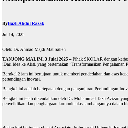
By
Bazli Abdul Razak
Jul 14, 2025
Oleh: Dr. Ahmad Majdi Mat Salleh
TANJONG MALIM, 3 Julai 2025 –
Pihak SKOLAR dengan kerjasa
:Dari Idea ke Aksi, yang bertemakan “Transformasikan Pengalaman P
Bergkel 2 jam ini bertujuan untuk memberi pendedahan dan asas kep
pertandingan inovasi.
Bengkel ini adalah bertepatan dengan penganjuran Pertandingan Ino
Bengkel ini telah dikendalikan oleh Dr. Mohammad Tazli Azizan yan
penyelidikan dan penghargaan komuniti atas sumbangannya dalam b
Beliau kini bertugas sebagai Associate Professor di Universiti Brune