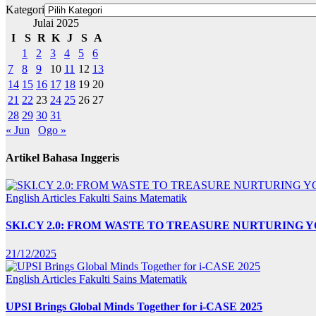
Kategori
Julai 2025
I
S
R
K
J
S
A
1
2
3
4
5
6
7
8
9
10
11
12
13
14
15
16
17
18
19
20
21
22
23
24
25
26
27
28
29
30
31
« Jun
Ogo »
Artikel Bahasa Inggeris
English Articles
Fakulti Sains Matematik
SKI.CY 2.0: FROM WASTE TO TREASURE NURTURING
21/12/2025
English Articles
Fakulti Sains Matematik
UPSI Brings Global Minds Together for i-CASE 2025