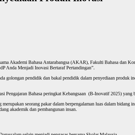
ma Akademi Bahasa Antarabangsa (AKAR), Fakulti Bahasa dan Komu
dP Anda Menjadi Inovasi Bertaraf Pertandingan”.
ada golongan pendidik dan bakal pendidik dalam penyediaan produk in
vasi Pengajaran Bahasa peringkat Kebangsaan (B-Inovatif 2025) yang 
g merupakan seorang pakar dalam berpengalaman luas dalam bidang ino
idang akademik dan pembangunan insan.
i Darussalam selain menjadi pengasas bersama Skolar Malaysia.