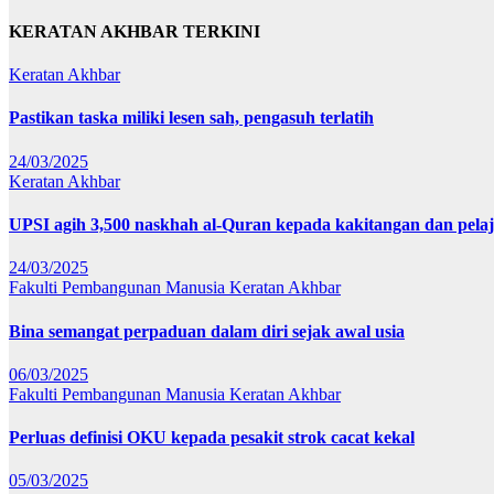
KERATAN AKHBAR TERKINI
Keratan Akhbar
Pastikan taska miliki lesen sah, pengasuh terlatih
24/03/2025
Keratan Akhbar
UPSI agih 3,500 naskhah al-Quran kepada kakitangan dan pela
24/03/2025
Fakulti Pembangunan Manusia
Keratan Akhbar
Bina semangat perpaduan dalam diri sejak awal usia
06/03/2025
Fakulti Pembangunan Manusia
Keratan Akhbar
Perluas definisi OKU kepada pesakit strok cacat kekal
05/03/2025