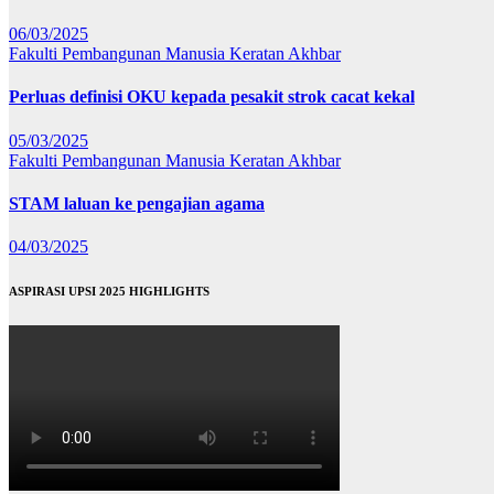
06/03/2025
Fakulti Pembangunan Manusia
Keratan Akhbar
Perluas definisi OKU kepada pesakit strok cacat kekal
05/03/2025
Fakulti Pembangunan Manusia
Keratan Akhbar
STAM laluan ke pengajian agama
04/03/2025
ASPIRASI UPSI 2025 HIGHLIGHTS