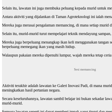
Selain itu, lawatan ini juga membuka peluang kepada murid untuk mera
Antara aktiviti yang dijalankan di Taman Agroteknologi ini ialah me
Mereka juga merasai pengalaman memancing, di mana setiap murid d
Selain itu, murid-murid turut mempelajari teknik mendayung sampan, 
Mereka juga berpeluang menangkap ikan keli menggunakan tangan sen
berpeluang memegang ikan yang masih hidup.
Walaupun pakaian mereka dipenuhi lumpur, wajah mereka tetap ceria 
Sesi memancing
Aktiviti terakhir adalah lawatan ke Galeri Inovasi Padi, di mana mu
meningkatkan hasil pertanian negara.
Secara keseluruhannya, lawatan sambil belajar ini bukan sekadar la
murid-murid.
Semoga lawatan seperti ini dapat memberi impak yang tinggi dan m