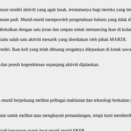
sai sendiri aktiviti yang agak lasak, terutamanya bagi mereka yang ti
nanam padi. Murid-murid memperoleh pengetahuan baharu yang tidak dia
ibekalkan dengan satu joran dan umpan untuk memancing ikan di kola
iaitu salah satu aktiviti menarik yang disediakan oleh pihak MARDI.
diri. Ikan keli yang telah dibuang sengatnya dilepaskan di kotak sa
dan penuh kegembiraan sepanjang aktiviti dijalankan.
rid-murid berpeluang melihat pelbagai maklumat dan teknologi berkait
watan untuk melihat atau menghayati pemandangan, tetapi turut member
enjadi kenangan manis buat murid-murid SRSB.