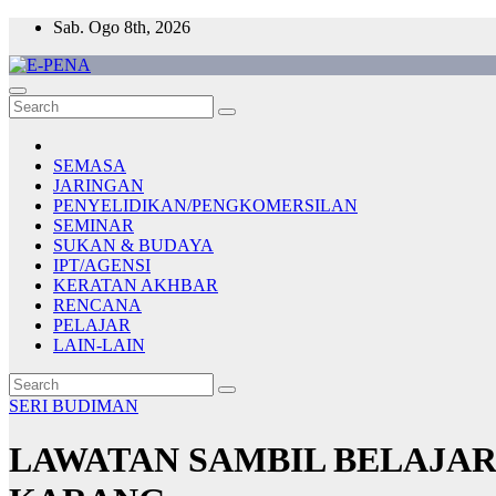
Skip
Sab. Ogo 8th, 2026
to
content
E-PENA
Berita Digital Terkini
SEMASA
JARINGAN
PENYELIDIKAN/PENGKOMERSILAN
SEMINAR
SUKAN & BUDAYA
IPT/AGENSI
KERATAN AKHBAR
RENCANA
PELAJAR
LAIN-LAIN
SERI BUDIMAN
LAWATAN SAMBIL BELAJA