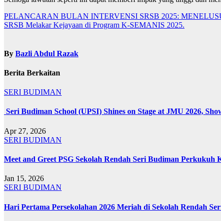
Navigasi
PELANCARAN BULAN INTERVENSI SRSB 2025: MENELUS
SRSB Melakar Kejayaan di Program K-SEMANIS 2025.
kiriman
By
Bazli Abdul Razak
Berita Berkaitan
SERI BUDIMAN
Seri Budiman School (UPSI) Shines on Stage at JMU 2026, Sho
Apr 27, 2026
SERI BUDIMAN
Meet and Greet PSG Sekolah Rendah Seri Budiman Perkukuh 
Jan 15, 2026
SERI BUDIMAN
Hari Pertama Persekolahan 2026 Meriah di Sekolah Rendah Se