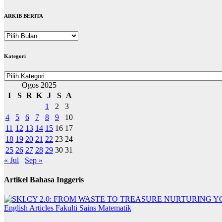
ARKIB BERITA
ARKIB
BERITA
Kategori
Kategori
Ogos 2025
I
S
R
K
J
S
A
1
2
3
4
5
6
7
8
9
10
11
12
13
14
15
16
17
18
19
20
21
22
23
24
25
26
27
28
29
30
31
« Jul
Sep »
Artikel Bahasa Inggeris
English Articles
Fakulti Sains Matematik