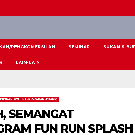
IKAN/PENGKOMERSILAN
SEMINAR
SUKAN & BU
R
LAIN-LAIN
DIDIKAN AWAL KANAK-KANAK (DPAKK)
, SEMANGAT
GRAM FUN RUN SPLASH