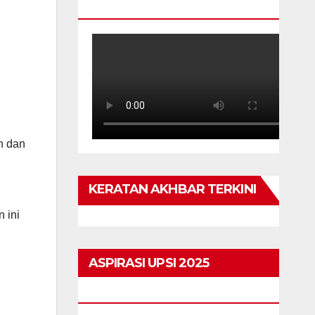
TAHUN
n dan
KERATAN AKHBAR TERKINI
n ini
ASPIRASI UPSI 2025
HIGHLIGHTS