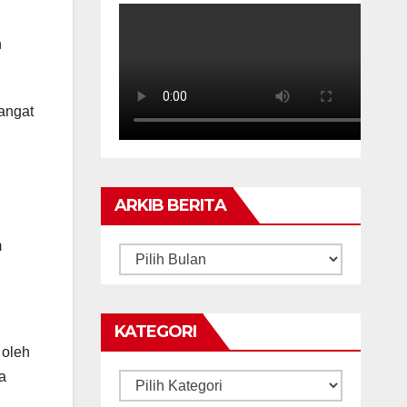
n
angat
ARKIB BERITA
m
ARKIB
BERITA
KATEGORI
 oleh
a
Kategori