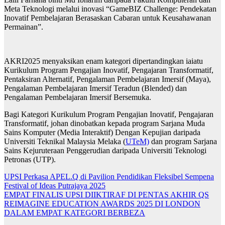
Meta Teknologi melalui inovasi “GameBIZ Challenge: Pendekatan
Inovatif Pembelajaran Berasaskan Cabaran untuk Keusahawanan
Permainan”.
AKRI2025 menyaksikan enam kategori dipertandingkan iaiatu
Kurikulum Program Pengajian Inovatif, Pengajaran Transformatif,
Pentaksiran Alternatif, Pengalaman Pembelajaran Imersif (Maya),
Pengalaman Pembelajaran Imersif Teradun (Blended) dan
Pengalaman Pembelajaran Imersif Bersemuka.
Bagi Kategori Kurikulum Program Pengajian Inovatif, Pengajaran
Transformatif, johan dinobatkan kepada program Sarjana Muda
Sains Komputer (Media Interaktif) Dengan Kepujian daripada
Universiti Teknikal Malaysia Melaka (
UTeM)
dan program Sarjana
Sains Kejuruteraan Penggerudian daripada Universiti Teknologi
Petronas (UTP).
Navigasi
UPSI Perkasa APEL.Q di Pavilion Pendidikan Fleksibel Sempena
Festival of Ideas Putrajaya 2025
kiriman
EMPAT FINALIS UPSI DIIKTIRAF DI PENTAS AKHIR QS
REIMAGINE EDUCATION AWARDS 2025 DI LONDON
DALAM EMPAT KATEGORI BERBEZA