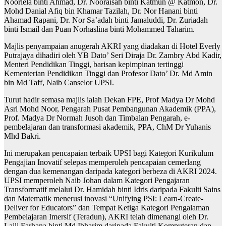
Noorlela binti Ahmad, Dr. Nooraisah binti Katmun @ Katmon, Dr.
Mohd Danial Afiq bin Khamar Tazilah, Dr. Nor Hanani binti
Ahamad Rapani, Dr. Nor Sa’adah binti Jamaluddi, Dr. Zuriadah
binti Ismail dan Puan Norhaslina binti Mohammed Taharim.
Majlis penyampaian anugerah AKRI yang diadakan di Hotel Everly
Putrajaya dihadiri oleh YB Dato’ Seri Diraja Dr. Zambry Abd Kadir,
Menteri Pendidikan Tinggi, barisan kepimpinan tertinggi
Kementerian Pendidikan Tinggi dan Profesor Dato’ Dr. Md Amin
bin Md Taff, Naib Canselor UPSI.
Turut hadir semasa majlis ialah Dekan FPE, Prof Madya Dr Mohd
Asri Mohd Noor, Pengarah Pusat Pembangunan Akademik (PPA),
Prof. Madya Dr Normah Jusoh dan Timbalan Pengarah, e-
pembelajaran dan transformasi akademik, PPA, ChM Dr Yuhanis
Mhd Bakri.
Ini merupakan pencapaian terbaik UPSI bagi Kategori Kurikulum
Pengajian Inovatif selepas memperoleh pencapaian cemerlang
dengan dua kemenangan daripada kategori berbeza di AKRI 2024.
UPSI memperoleh Naib Johan dalam Kategori Pengajaran
Transformatif melalui Dr. Hamidah binti Idris daripada Fakulti Sains
dan Matematik menerusi inovasi “Unifying PSI: Learn-Create-
Deliver for Educators” dan Tempat Ketiga Kategori Pengalaman
Pembelajaran Imersif (Teradun), AKRI telah dimenangi oleh Dr.
Laili Farhana binti Md Ibharim daripada Fakulti Komputeran dan