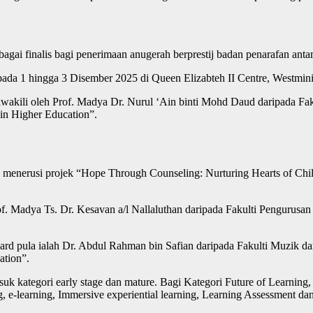
sebagai finalis bagi penerimaan anugerah berprestij badan penarafan ant
ada 1 hingga 3 Disember 2025 di Queen Elizabteh II Centre, Westmin
wakili oleh Prof. Madya Dr. Nurul ‘Ain binti Mohd Daud daripada Fa
in Higher Education”.
a menerusi projek “Hope Through Counseling: Nurturing Hearts of Chil
of. Madya Ts. Dr. Kesavan a/l Nallaluthan daripada Fakulti Pengurus
Award pula ialah Dr. Abdul Rahman bin Safian daripada Fakulti Muzik
ation”.
k kategori early stage dan mature. Bagi Kategori Future of Learning, a
, e-learning, Immersive experiential learning, Learning Assessment da