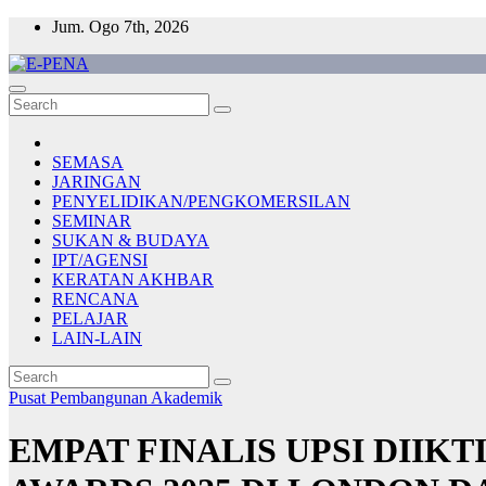
Skip
Jum. Ogo 7th, 2026
to
content
E-PENA
Berita Digital Terkini
SEMASA
JARINGAN
PENYELIDIKAN/PENGKOMERSILAN
SEMINAR
SUKAN & BUDAYA
IPT/AGENSI
KERATAN AKHBAR
RENCANA
PELAJAR
LAIN-LAIN
Pusat Pembangunan Akademik
EMPAT FINALIS UPSI DIIK