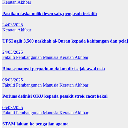
Keratan Akhbar
Pastikan taska miliki lesen sah, pengasuh terlatih
24/03/2025
Keratan Akhbar
UPSI agih 3,500 naskhah al-Quran kepada kakitangan dan pela
24/03/2025
Fakulti Pembangunan Manusia
Keratan Akhbar
Bina semangat perpaduan dalam diri sejak awal usia
06/03/2025
Fakulti Pembangunan Manusia
Keratan Akhbar
Perluas definisi OKU kepada pesakit strok cacat kekal
05/03/2025
Fakulti Pembangunan Manusia
Keratan Akhbar
STAM laluan ke pengajian agama