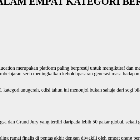
DALAM EMPAT KATEGORI BE
ation merupakan platform paling berprestij untuk mengiktiraf dan mer
belajaran serta meningkatkan kebolehpasaran generasi masa hadapan. A
kategori anugerah, edisi tahun ini menonjol bukan sahaja dari segi bi
angsa dan Grand Jury yang terdiri daripada lebih 50 pakar global, sekali
ling ramai finalis di pentas akhir dengan diwakili oleh empat orang pe