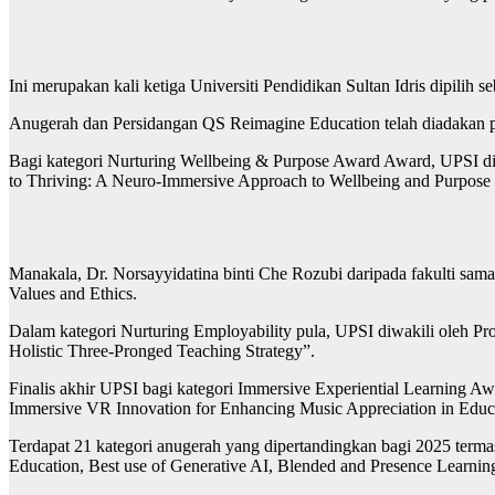
Ini merupakan kali ketiga Universiti Pendidikan Sultan Idris dipilih 
Anugerah dan Persidangan QS Reimagine Education telah diadakan p
Bagi kategori Nurturing Wellbeing & Purpose Award Award, UPSI di
to Thriving: A Neuro-Immersive Approach to Wellbeing and Purpose 
Manakala, Dr. Norsayyidatina binti Che Rozubi daripada fakulti sam
Values and Ethics.
Dalam kategori Nurturing Employability pula, UPSI diwakili oleh Pr
Holistic Three-Pronged Teaching Strategy”.
Finalis akhir UPSI bagi kategori Immersive Experiential Learning 
Immersive VR Innovation for Enhancing Music Appreciation in Educ
Terdapat 21 kategori anugerah yang dipertandingkan bagi 2025 termasu
Education, Best use of Generative AI, Blended and Presence Learning