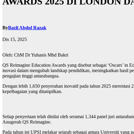
AWARDS 2025 DI LONDON 
By
Bazli Abdul Razak
Dis 15, 2025
Oleh: ChM Dr Yuhanis Mhd Bakri
QS Reimagine Education Awards yang disebut sebagai ‘Oscars’ in Educ
inovasi dalam mengubah landskap pendidikan, meningkatkan hasil pem
pengajian tinggi antarabangsa.
Dengan lebih 1,650 penyerahan inovatif pada tahun 2025 merentasi 21 
kepelbagaian yang ditampilkan.
Setiap penyertaan telah dinilai oleh seramai 1,344 panel juri antarab
Anugerah QS Reimagine.
Pada tahun ini UPSI melakar sejarah sebagai antara Universiti yang pa