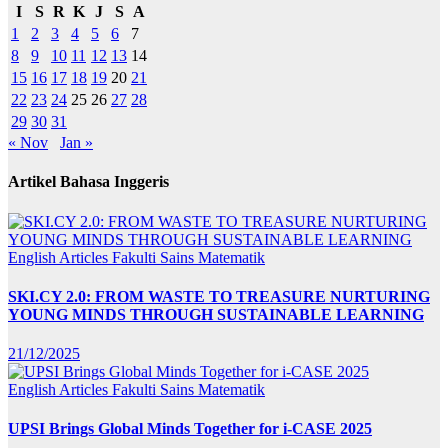
I
S
R
K
J
S
A
1
2
3
4
5
6
7
8
9
10
11
12
13
14
15
16
17
18
19
20
21
22
23
24
25
26
27
28
29
30
31
« Nov
Jan »
Artikel Bahasa Inggeris
English Articles
Fakulti Sains Matematik
SKI.CY 2.0: FROM WASTE TO TREASURE NURTURING
YOUNG MINDS THROUGH SUSTAINABLE LEARNING
21/12/2025
English Articles
Fakulti Sains Matematik
UPSI Brings Global Minds Together for i-CASE 2025