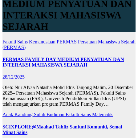
MEDIUM PENYATUAN DAN
INTERAKSI MAHASISWA
SEJARAH
Fakulti Sains Kemanusiaan
PERMAS
Persatuan Mahasiswa Sejarah
(PERMAS)
PERMAS FAMILY DAY MEDIUM PENYATUAN DAN
INTERAKSI MAHASISWA SEJARAH
28/12/2025
Oleh: Nur Alyaa Natasha Mohd Idris Tanjong Malim, 20 Disember
2025– Persatuan Mahasiswa Sejarah (PERMAS), Fakulti Sains
Kemanusiaan (FSK), Universiti Pendidikan Sultan Idris (UPSI)
telah menganjurkan program PERMAS Family Day…
Anak Kandung Suluh Budiman
Fakulti Sains Matematik
SCIXPLORE@Maahad Tahfiz Santuni Komuniti, Semai
Minat Sains