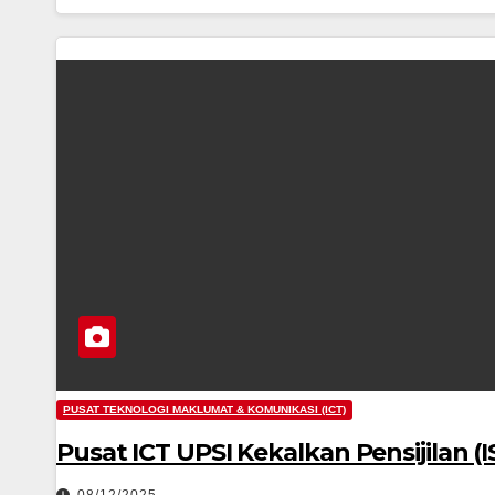
PUSAT TEKNOLOGI MAKLUMAT & KOMUNIKASI (ICT)
Pusat ICT UPSI Kekalkan Pensijilan (