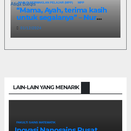
MAJLIS PERWAKILAN PELAJAR (MPP)
MPP
“Mama, Ayah, terima kasih
untuk segalanya” – Nur
Atiqa Balqis
01/12/2024
LAIN-LAIN YANG MENARIK
FAKULTI SAINS MATEMATIK
Inovasi Nanosains Pusat