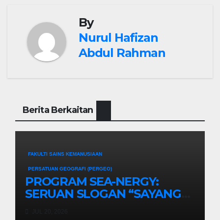
By
Nurul Hafizan
Abdul Rahman
Berita Berkaitan
FAKULTI SAINS KEMANUSIAAN
PERSATUAN GEOGRAFI (PERGEO)
PROGRAM SEA-NERGY:
SERUAN SLOGAN “SAYANG
PENYU, CINTA PENYU”
JUL 20, 2026
BERSAMA PERSATUAN