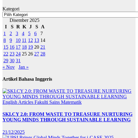
Kategori
Disember 2025
I
S
R
K
J
S
A
1
2
3
4
5
6
7
8
9
10
11
12
13
14
15
16
17
18
19
20
21
22
23
24
25
26
27
28
29
30
31
« Nov
Jan »
Artikel Bahasa Inggeris
English Articles
Fakulti Sains Matematik
SKI.CY 2.0: FROM WASTE TO TREASURE NURTURING
YOUNG MINDS THROUGH SUSTAINABLE LEARNING
21/12/2025