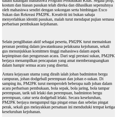
dalam kalangan mahasiswa Program Pendidikan Khas. Segala prop,
kostum dan hiasan pasukan telah direka dan dihasilkan sepenuhnya
oleh mahasiswa sendiri dengan sokongan serta bimbingan Exco
Sukan dan Rekreasi PM2PK. Kreativiti ini bukan sahaja
menyerlahkan identiti pasukan, malah turut mendapat pujian semasa
perbarisan pembukaan kejohanan.
Selain penglibatan aktif sebagai peserta, PM2PK turut memainkan
peranan penting dalam jawatankuasa pelaksana kejohanan, sekali
gus menunjukkan komitmen tinggi mahasiswa dalam aspek
kepimpinan dan pengurusan acara. Dari segi prestasi sukan, PM2PK
berjaya menampilkan pencapaian yang amat memberangsangkan
dalam hampir semua acara yang disertai.
Antara kejayaan utama yang diraih ialah johan badminton bergu
campuran, johan dodgeball perempuan dan johan e-sukan. Di
samping itu, PM2PK turut memperoleh beberapa naib johan dalam
acara perbarisan pembukaan, bola sepak, bola jaring, bola tampar
perempuan, tarik tali lelaki dan perempuan, badminton bergu
perempuan, catur serta dodgeball lelaki. Secara keseluruhan,
PM2PK berjaya mengumpul tiga pingat emas dan sebelas pingat
perak, sekali gus melayakkan persatuan ini menduduki tempat ketiga
keseluruhan kejohanan.