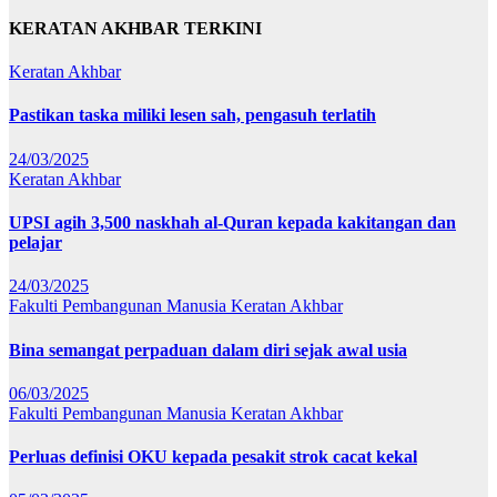
KERATAN AKHBAR TERKINI
Keratan Akhbar
Pastikan taska miliki lesen sah, pengasuh terlatih
24/03/2025
Keratan Akhbar
UPSI agih 3,500 naskhah al-Quran kepada kakitangan dan
pelajar
24/03/2025
Fakulti Pembangunan Manusia
Keratan Akhbar
Bina semangat perpaduan dalam diri sejak awal usia
06/03/2025
Fakulti Pembangunan Manusia
Keratan Akhbar
Perluas definisi OKU kepada pesakit strok cacat kekal