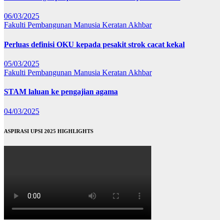
06/03/2025
Fakulti Pembangunan Manusia
Keratan Akhbar
Perluas definisi OKU kepada pesakit strok cacat kekal
05/03/2025
Fakulti Pembangunan Manusia
Keratan Akhbar
STAM laluan ke pengajian agama
04/03/2025
ASPIRASI UPSI 2025 HIGHLIGHTS