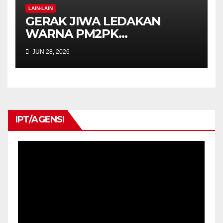
LAIN-LAIN
GERAK JIWA LEDAKAN
WARNA PM2PK
SEMARAKKAN FPM FEST
JUN 28, 2026
2026 DENGAN SEMANGAT
INKLUSIF DAN KREATIVITI
IPT/AGENSI