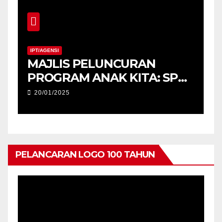
IPT/AGENSI
MAJLIS PELUNCURAN
M
PROGRAM ANAK KITA: SPM
2025 (USM) DAN
20/01/2025
PENYERAHAN TABLET
PENDIDIKAN, PERINGKAT
NEGERI KEDAH
PELANCARAN LOGO 100 TAHUN
Pemain
Video