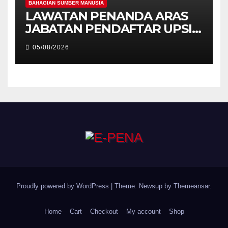
BAHAGIAN SUMBER MANUSIA
LAWATAN PENANDA ARAS
JABATAN PENDAFTAR UPSI
KE JABATAN PENDAFTAR
05/08/2026
UniSZA – PERKUKUH
KERJASAMA STRATEGIK
INSTITUSI
Proudly powered by WordPress
|
Theme: Newsup by
Themeansar
.
Home
Cart
Checkout
My account
Shop