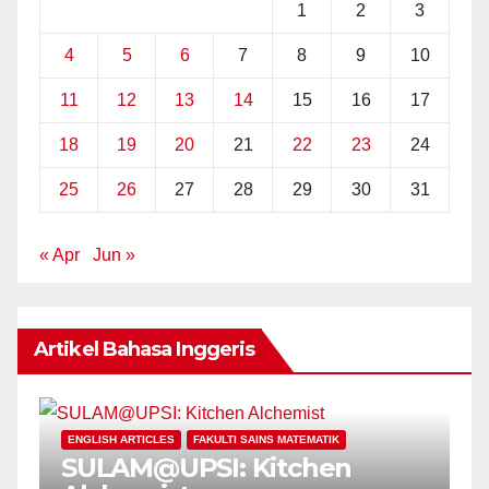
1
2
3
4
5
6
7
8
9
10
11
12
13
14
15
16
17
18
19
20
21
22
23
24
25
26
27
28
29
30
31
« Apr
Jun »
Artikel Bahasa Inggeris
E
ENGLISH ARTICLES
FAKULTI SAINS MATEMATIK
P
SULAM@UPSI: Kitchen
U