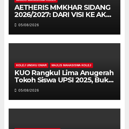
AETHERIS MMKHAR SIDANG
2026/2027: DARI VISI KE AKSI,
MEMBINA LEGASI GENERASI
05/08/2026
PEMIMPIN
KOLEJ UNGKU OMAR
MAJLIS MAHASISWA KOLEJ
KUO Rangkul Lima Anugerah
Tokoh Siswa UPSI 2025, Bukti
Kecemerlangan Mahasiswa
05/08/2026
Holistik