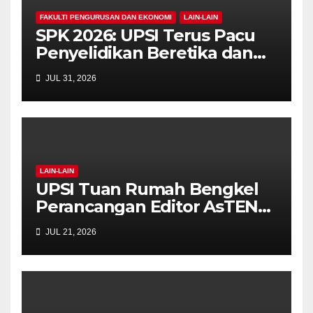
FAKULTI PENGURUSAN DAN EKONOMI
LAIN-LAIN
SPK 2026: UPSI Terus Pacu
Penyelidikan Beretika dan
Inovasi Berteraskan
JUL 31, 2026
Manusiawi Dalam Era AI
LAIN-LAIN
UPSI Tuan Rumah Bengkel
Perancangan Editor AsTEN
Journal of Teacher Training
JUL 21, 2026
Education