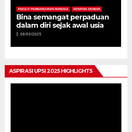
FAKULTI PEMBANGUNAN MANUSIA
KERATAN AKHBAR
F
-
Bina semangat perpaduan
P
dalam diri sejak awal usia
p
06/03/2025
ASPIRASI UPSI 2025 HIGHLIGHTS
Pemain
Video