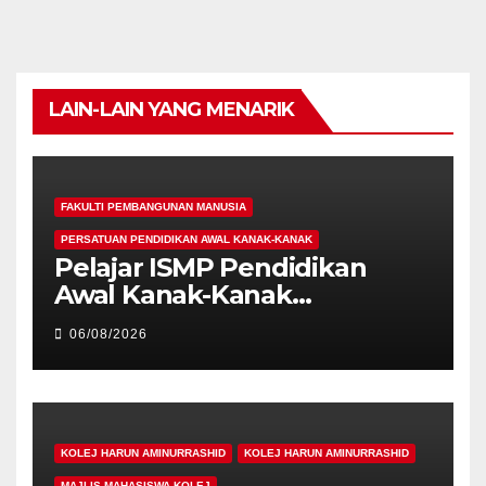
LAIN-LAIN YANG MENARIK
FAKULTI PEMBANGUNAN MANUSIA
PERSATUAN PENDIDIKAN AWAL KANAK-KANAK
Pelajar ISMP Pendidikan
Awal Kanak-Kanak
Cemerlang Raih
06/08/2026
Pengiktirafan Antarabangsa
di IAM2026
KOLEJ HARUN AMINURRASHID
KOLEJ HARUN AMINURRASHID
MAJLIS MAHASISWA KOLEJ