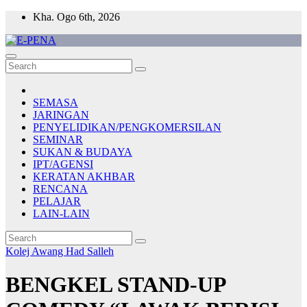
Skip
Kha. Ogo 6th, 2026
to
content
E-PENA
Berita Digital Terkini
SEMASA
JARINGAN
PENYELIDIKAN/PENGKOMERSILAN
SEMINAR
SUKAN & BUDAYA
IPT/AGENSI
KERATAN AKHBAR
RENCANA
PELAJAR
LAIN-LAIN
Kolej Awang Had Salleh
BENGKEL STAND-UP