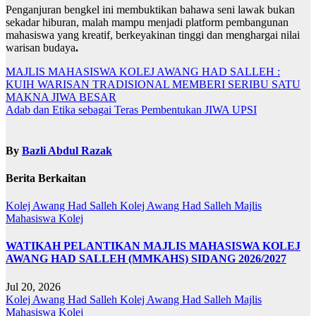
Penganjuran bengkel ini membuktikan bahawa seni lawak bukan
sekadar hiburan, malah mampu menjadi platform pembangunan
mahasiswa yang kreatif, berkeyakinan tinggi dan menghargai nilai
warisan budaya
.
Navigasi
MAJLIS MAHASISWA KOLEJ AWANG HAD SALLEH :
KUIH WARISAN TRADISIONAL MEMBERI SERIBU SATU
kiriman
MAKNA JIWA BESAR
Adab dan Etika sebagai Teras Pembentukan JIWA UPSI
By
Bazli Abdul Razak
Berita Berkaitan
Kolej Awang Had Salleh
Kolej Awang Had Salleh
Majlis
Mahasiswa Kolej
WATIKAH PELANTIKAN MAJLIS MAHASISWA KOLEJ
AWANG HAD SALLEH (MMKAHS) SIDANG 2026/2027
Jul 20, 2026
Kolej Awang Had Salleh
Kolej Awang Had Salleh
Majlis
Mahasiswa Kolej