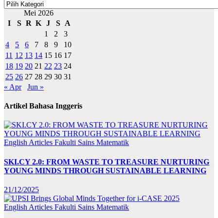
Kategori
Mei 2026
I
S
R
K
J
S
A
1
2
3
4
5
6
7
8
9
10
11
12
13
14
15
16
17
18
19
20
21
22
23
24
25
26
27
28
29
30
31
« Apr
Jun »
Artikel Bahasa Inggeris
English Articles
Fakulti Sains Matematik
SKI.CY 2.0: FROM WASTE TO TREASURE NURTURING
YOUNG MINDS THROUGH SUSTAINABLE LEARNING
21/12/2025
English Articles
Fakulti Sains Matematik