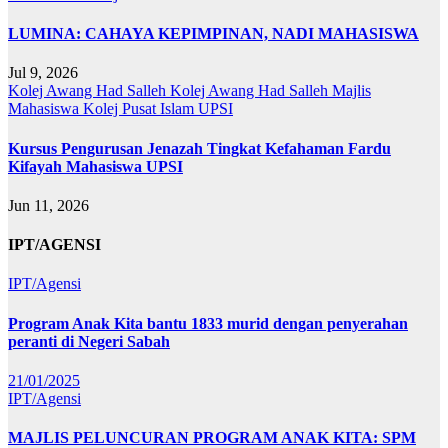
LUMINA: CAHAYA KEPIMPINAN, NADI MAHASISWA
Jul 9, 2026
Kolej Awang Had Salleh
Kolej Awang Had Salleh
Majlis
Mahasiswa Kolej
Pusat Islam UPSI
Kursus Pengurusan Jenazah Tingkat Kefahaman Fardu
Kifayah Mahasiswa UPSI
Jun 11, 2026
IPT/AGENSI
IPT/Agensi
Program Anak Kita bantu 1833 murid dengan penyerahan
peranti di Negeri Sabah
21/01/2025
IPT/Agensi
MAJLIS PELUNCURAN PROGRAM ANAK KITA: SPM