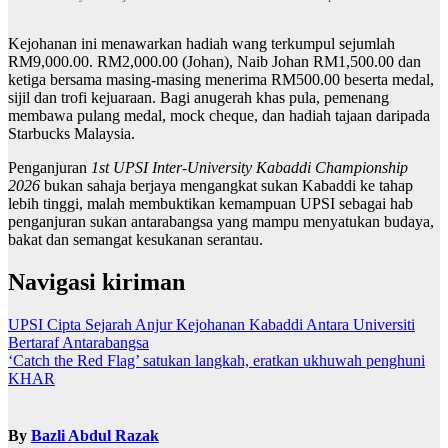
Kejohanan ini menawarkan hadiah wang terkumpul sejumlah
RM9,000.00. RM2,000.00 (Johan), Naib Johan RM1,500.00 dan
ketiga bersama masing-masing menerima RM500.00 beserta medal,
sijil dan trofi kejuaraan. Bagi anugerah khas pula, pemenang
membawa pulang medal, mock cheque, dan hadiah tajaan daripada
Starbucks Malaysia.
Penganjuran
1st UPSI Inter-University Kabaddi Championship
2026
bukan sahaja berjaya mengangkat sukan Kabaddi ke tahap
lebih tinggi, malah membuktikan kemampuan UPSI sebagai hab
penganjuran sukan antarabangsa yang mampu menyatukan budaya,
bakat dan semangat kesukanan serantau.
Navigasi kiriman
UPSI Cipta Sejarah Anjur Kejohanan Kabaddi Antara Universiti
Bertaraf Antarabangsa
‘Catch the Red Flag’ satukan langkah, eratkan ukhuwah penghuni
KHAR
By
Bazli Abdul Razak