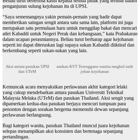
Beliau turut berterima kasih kepada semua pihak yang terlibat dalam
penganjuran sulung kejohanan itu di UPSI.
“Saya sememangnya yakin pemain-pemain yang hadir dapat
memberikan saingan sengit antara satu sama lain, platform ini juga
merupakan satu permulaan baru untuk menggilap bakat dan mencari
atlet Kabaddi untuk Negeri Perak dan kebangsaan,” kata Prabakaran
dalam ucapan perasmiannya. Beliau turut berharap agar kejohanan
seperti ini dapat diteruskan lagi supaya sukan Kabaddi diiktiraf dan
berkembang seperti sukan-sukan yang lain.
Aksi antara pasukan UPSI
asukan KVT Terengganu wanita rangkul naib
dan UTeM
johan kejohanan
Kemuncak acara menyaksikan perlawanan akhir kategori lelaki
yang cukup mendebarkan antara pasukan Universiti Teknikal
Malaysia Melaka (UTeM) dan pasukan Thailand. Aksi sengit yang
dipamerkan kedua-dua pasukan berjaya mencuri tumpuan para
penonton dengan sorakan bergema memenuhi dewan sepanjang
perlawanan berlangsung.
Bagi kategori wanita, pasukan Thailand muncul juara kejohanan
selepas menampilkan aksi konsisten dan bertenaga sepanjang
pertandingan.