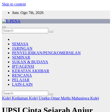
Skip to content
Jum. Ogo 7th, 2026
E-PENA
Berita Digital Terkini
SEMASA
JARINGAN
PENYELIDIKAN/PENGKOMERSILAN
SEMINAR
SUKAN & BUDAYA
IPT/AGENSI
KERATAN AKHBAR
RENCANA
PELAJAR
LAIN-LAIN
Kolej Kediaman
Kolej Ungku Omar
Majlis Mahasiswa Kolej
UPSI Cipta Sejarah Anjur