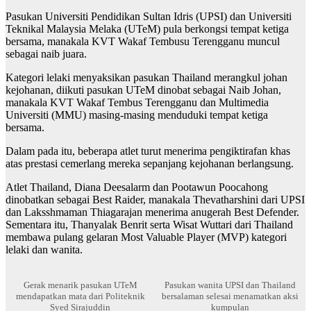
Pasukan Universiti Pendidikan Sultan Idris (UPSI) dan Universiti
Teknikal Malaysia Melaka (UTeM) pula berkongsi tempat ketiga
bersama, manakala KVT Wakaf Tembusu Terengganu muncul
sebagai naib juara.
Kategori lelaki menyaksikan pasukan Thailand merangkul johan
kejohanan, diikuti pasukan UTeM dinobat sebagai Naib Johan,
manakala KVT Wakaf Tembus Terengganu dan Multimedia
Universiti (MMU) masing-masing menduduki tempat ketiga
bersama.
Dalam pada itu, beberapa atlet turut menerima pengiktirafan khas
atas prestasi cemerlang mereka sepanjang kejohanan berlangsung.
Atlet Thailand, Diana Deesalarm dan Pootawun Poocahong
dinobatkan sebagai Best Raider, manakala Thevatharshini dari UPSI
dan Laksshmaman Thiagarajan menerima anugerah Best Defender.
Sementara itu, Thanyalak Benrit serta Wisat Wuttari dari Thailand
membawa pulang gelaran Most Valuable Player (MVP) kategori
lelaki dan wanita.
Gerak menarik pasukan UTeM
Pasukan wanita UPSI dan Thailand
mendapatkan mata dari Politeknik
bersalaman selesai menamatkan aksi
Syed Sirajuddin
kumpulan