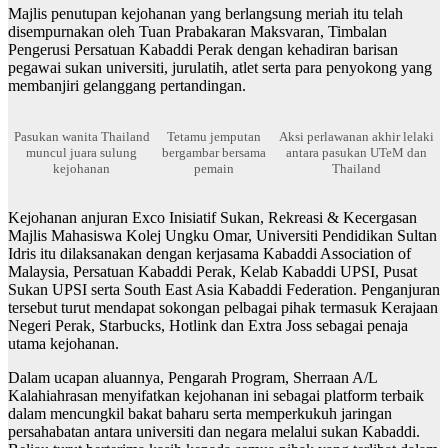
Majlis penutupan kejohanan yang berlangsung meriah itu telah
disempurnakan oleh Tuan Prabakaran Maksvaran, Timbalan
Pengerusi Persatuan Kabaddi Perak dengan kehadiran barisan
pegawai sukan universiti, jurulatih, atlet serta para penyokong yang
membanjiri gelanggang pertandingan.
Pasukan wanita Thailand
Tetamu jemputan
Aksi perlawanan akhir lelaki
muncul juara sulung
bergambar bersama
antara pasukan UTeM dan
kejohanan
pemain
Thailand
Kejohanan anjuran Exco Inisiatif Sukan, Rekreasi & Kecergasan
Majlis Mahasiswa Kolej Ungku Omar, Universiti Pendidikan Sultan
Idris itu dilaksanakan dengan kerjasama Kabaddi Association of
Malaysia, Persatuan Kabaddi Perak, Kelab Kabaddi UPSI, Pusat
Sukan UPSI serta South East Asia Kabaddi Federation. Penganjuran
tersebut turut mendapat sokongan pelbagai pihak termasuk Kerajaan
Negeri Perak, Starbucks, Hotlink dan Extra Joss sebagai penaja
utama kejohanan.
Dalam ucapan aluannya, Pengarah Program, Sherraan A/L
Kalahiahrasan menyifatkan kejohanan ini sebagai platform terbaik
dalam mencungkil bakat baharu serta memperkukuh jaringan
persahabatan antara universiti dan negara melalui sukan Kabaddi.