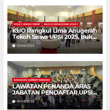
KOLEJ UNGKU OMAR
MAJLIS MAHASISWA KOLEJ
KUO Rangkul Lima Anugerah
Tokoh Siswa UPSI 2025, Bukti
Kecemerlangan Mahasiswa
05/08/2026
Holistik
BAHAGIAN SUMBER MANUSIA
LAWATAN PENANDA ARAS
JABATAN PENDAFTAR UPSI
KE JABATAN PENDAFTAR
05/08/2026
UniSZA – PERKUKUH