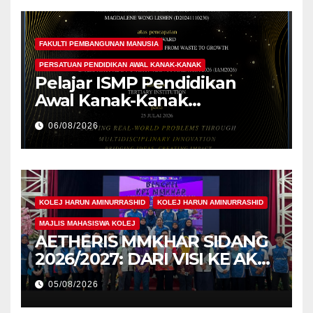
FAKULTI PEMBANGUNAN MANUSIA
PERSATUAN PENDIDIKAN AWAL KANAK-KANAK
Pelajar ISMP Pendidikan
Awal Kanak-Kanak
Cemerlang Raih
06/08/2026
Pengiktirafan Antarabangsa
di IAM2026
KOLEJ HARUN AMINURRASHID
KOLEJ HARUN AMINURRASHID
MAJLIS MAHASISWA KOLEJ
AETHERIS MMKHAR SIDANG
2026/2027: DARI VISI KE AKSI,
MEMBINA LEGASI GENERASI
05/08/2026
PEMIMPIN