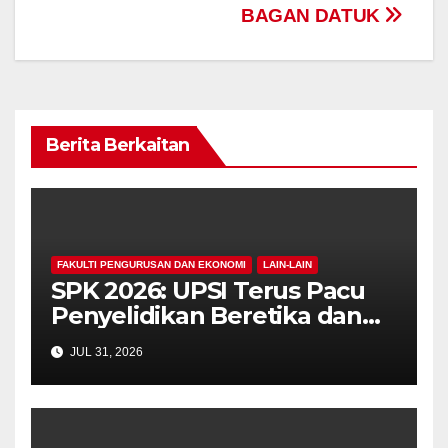
BAGAN DATUK
Berita Berkaitan
FAKULTI PENGURUSAN DAN EKONOMI
LAIN-LAIN
SPK 2026: UPSI Terus Pacu
Penyelidikan Beretika dan
Inovasi Berteraskan
JUL 31, 2026
Manusiawi Dalam Era AI