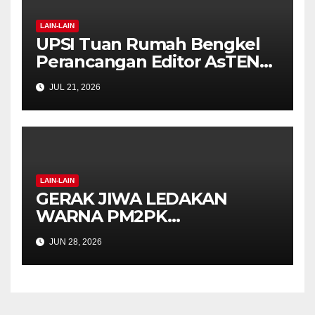
LAIN-LAIN
UPSI Tuan Rumah Bengkel
Perancangan Editor AsTEN
Journal of Teacher Training
JUL 21, 2026
Education
LAIN-LAIN
GERAK JIWA LEDAKAN
WARNA PM2PK
SEMARAKKAN FPM FEST
JUN 28, 2026
2026 DENGAN SEMANGAT
INKLUSIF DAN KREATIVITI