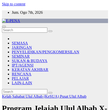
Skip to content
Jum. Ogo 7th, 2026
E-PENA
Berita Digital Terkini
SEMASA
JARINGAN
PENYELIDIKAN/PENGKOMERSILAN
SEMINAR
SUKAN & BUDAYA
IPT/AGENSI
KERATAN AKHBAR
RENCANA
PELAJAR
LAIN-LAIN
Kelab Sahabat Ulul Albab (KeSUA)
Pusat Ulul Albab
Program Jelajah Ulul Albab X-