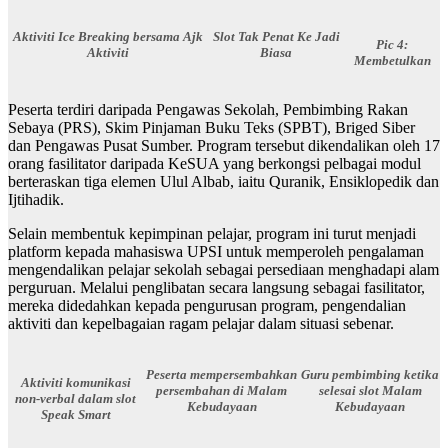
Aktiviti Ice Breaking bersama Ajk
Slot Tak Penat Ke Jadi
Pic 4:
Aktiviti
Biasa
Membetulkan
Peserta terdiri daripada Pengawas Sekolah, Pembimbing Rakan
Sebaya (PRS), Skim Pinjaman Buku Teks (SPBT), Briged Siber
dan Pengawas Pusat Sumber. Program tersebut dikendalikan oleh 17
orang fasilitator daripada KeSUA yang berkongsi pelbagai modul
berteraskan tiga elemen Ulul Albab, iaitu Quranik, Ensiklopedik dan
Ijtihadik.
Selain membentuk kepimpinan pelajar, program ini turut menjadi
platform kepada mahasiswa UPSI untuk memperoleh pengalaman
mengendalikan pelajar sekolah sebagai persediaan menghadapi alam
perguruan. Melalui penglibatan secara langsung sebagai fasilitator,
mereka didedahkan kepada pengurusan program, pengendalian
aktiviti dan kepelbagaian ragam pelajar dalam situasi sebenar.
Peserta mempersembahkan
Guru pembimbing ketika
Aktiviti komunikasi
persembahan di Malam
selesai slot Malam
non-verbal dalam slot
Kebudayaan
Kebudayaan
Speak Smart