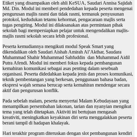
Etiket yang disampaikan oleh ahli KeSUA, Saudari Annisa Sajidah
Md. Din. Modul ini memberi pendedahan kepada peserta mengenai
pengurusan majlis rasmi dan tidak rasmi, termasuk penyusunan
protokol, kedudukan tetamu kehormat, pengacaraan majlis serta
tugas pengiring. Modul ini dilaksanakan atas permintaan pihak
sekolah bagi mempersiapkan pelajar untuk mengendalikan majlis-
majlis rasmi sekolah secara lebih profesional.
Peserta kemudiannya mengikuti modul Speak Smart yang
dikendalikan oleh Saudari Aishah Amirah Al’Akthar, Saudara
Muhammad Shahir Muhammad Sahfuddin dan Muhammad Aidil
Putra Afendi. Modul ini memberi fokus kepada pembangunan
kemahiran komunikasi sebagai asas penting dalam sesebuah
organisasi. Peserta didedahkan kepada jenis dan proses komunikasi,
teknik pembentangan yang berkesan, penggunaan bahasa badan,
ekspresi wajah semasa berucap serta kemahiran mendengar secara
aktif dan pengurusan konflik.
Pada sebelah malam, peserta menyertai Malam Kebudayaan yang
menampilkan persembahan lakonan, tarian dan nyanyian mengikut
tema yang telah ditetapkan. Aktiviti ini bertujuan mengasah
kreativiti, meningkatkan keyakinan diri serta menggalakkan peserta
berani tampil di hadapan khalayak.
Hari terakhir program diteruskan dengan slot pembangunan kendiri