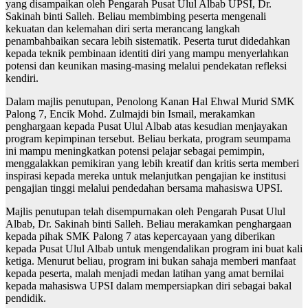
yang disampaikan oleh Pengarah Pusat Ulul Albab UPSI, Dr.
Sakinah binti Salleh. Beliau membimbing peserta mengenali
kekuatan dan kelemahan diri serta merancang langkah
penambahbaikan secara lebih sistematik. Peserta turut didedahkan
kepada teknik pembinaan identiti diri yang mampu menyerlahkan
potensi dan keunikan masing-masing melalui pendekatan refleksi
kendiri.
Dalam majlis penutupan, Penolong Kanan Hal Ehwal Murid SMK
Palong 7, Encik Mohd. Zulmajdi bin Ismail, merakamkan
penghargaan kepada Pusat Ulul Albab atas kesudian menjayakan
program kepimpinan tersebut. Beliau berkata, program seumpama
ini mampu meningkatkan potensi pelajar sebagai pemimpin,
menggalakkan pemikiran yang lebih kreatif dan kritis serta memberi
inspirasi kepada mereka untuk melanjutkan pengajian ke institusi
pengajian tinggi melalui pendedahan bersama mahasiswa UPSI.
Majlis penutupan telah disempurnakan oleh Pengarah Pusat Ulul
Albab, Dr. Sakinah binti Salleh. Beliau merakamkan penghargaan
kepada pihak SMK Palong 7 atas kepercayaan yang diberikan
kepada Pusat Ulul Albab untuk mengendalikan program ini buat kali
ketiga. Menurut beliau, program ini bukan sahaja memberi manfaat
kepada peserta, malah menjadi medan latihan yang amat bernilai
kepada mahasiswa UPSI dalam mempersiapkan diri sebagai bakal
pendidik.