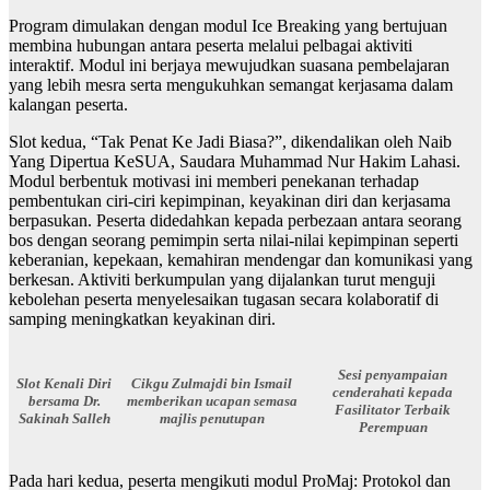
Program dimulakan dengan modul Ice Breaking yang bertujuan
membina hubungan antara peserta melalui pelbagai aktiviti
interaktif. Modul ini berjaya mewujudkan suasana pembelajaran
yang lebih mesra serta mengukuhkan semangat kerjasama dalam
kalangan peserta.
Slot kedua, “Tak Penat Ke Jadi Biasa?”, dikendalikan oleh Naib
Yang Dipertua KeSUA, Saudara Muhammad Nur Hakim Lahasi.
Modul berbentuk motivasi ini memberi penekanan terhadap
pembentukan ciri-ciri kepimpinan, keyakinan diri dan kerjasama
berpasukan. Peserta didedahkan kepada perbezaan antara seorang
bos dengan seorang pemimpin serta nilai-nilai kepimpinan seperti
keberanian, kepekaan, kemahiran mendengar dan komunikasi yang
berkesan. Aktiviti berkumpulan yang dijalankan turut menguji
kebolehan peserta menyelesaikan tugasan secara kolaboratif di
samping meningkatkan keyakinan diri.
Sesi penyampaian
Slot Kenali Diri
Cikgu Zulmajdi bin Ismail
cenderahati kepada
bersama Dr.
memberikan ucapan semasa
Fasilitator Terbaik
Sakinah Salleh
majlis penutupan
Perempuan
Pada hari kedua, peserta mengikuti modul ProMaj: Protokol dan