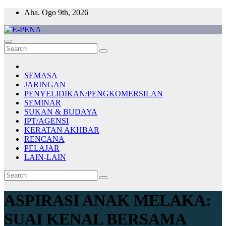
Skip
Aha. Ogo 9th, 2026
to
content
E-PENA
Berita Digital Terkini
SEMASA
JARINGAN
PENYELIDIKAN/PENGKOMERSILAN
SEMINAR
SUKAN & BUDAYA
IPT/AGENSI
KERATAN AKHBAR
RENCANA
PELAJAR
LAIN-LAIN
ASPIRASI ANAK MELAKA:
SUAI KENAL BERSAMA