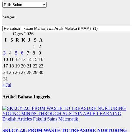
ARKIB
BERITA
Kategori
Kategori
Ogos 2026
I
S
R
K
J
S
A
1
2
3
4
5
6
7
8
9
10
11
12
13
14
15
16
17
18
19
20
21
22
23
24
25
26
27
28
29
30
31
« Jul
Artikel Bahasa Inggeris
English Articles
Fakulti Sains Matematik
SKI.CY 2.0: FROM WASTE TO TREASURE NURTURING