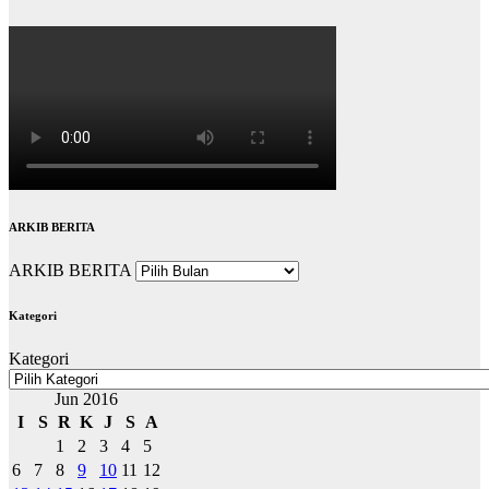
ARKIB BERITA
ARKIB BERITA
Kategori
Kategori
Jun 2016
I
S
R
K
J
S
A
1
2
3
4
5
6
7
8
9
10
11
12