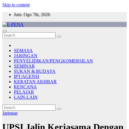
Skip to content
Jum. Ogo 7th, 2026
E-PENA
Berita Digital Terkini
SEMASA
JARINGAN
PENYELIDIKAN/PENGKOMERSILAN
SEMINAR
SUKAN & BUDAYA
IPT/AGENSI
KERATAN AKHBAR
RENCANA
PELAJAR
LAIN-LAIN
Jaringan
UPSI Jalin Kerjasama Dengan