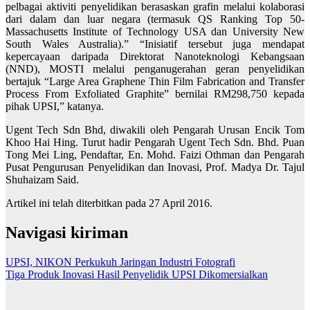
pelbagai aktiviti penyelidikan berasaskan grafin melalui kolaborasi
dari dalam dan luar negara (termasuk QS Ranking Top 50-
Massachusetts Institute of Technology USA dan University New
South Wales Australia).” “Inisiatif tersebut juga mendapat
kepercayaan daripada Direktorat Nanoteknologi Kebangsaan
(NND), MOSTI melalui penganugerahan geran penyelidikan
bertajuk “Large Area Graphene Thin Film Fabrication and Transfer
Process From Exfoliated Graphite” bernilai RM298,750 kepada
pihak UPSI,” katanya.
Ugent Tech Sdn Bhd, diwakili oleh Pengarah Urusan Encik Tom
Khoo Hai Hing. Turut hadir Pengarah Ugent Tech Sdn. Bhd. Puan
Tong Mei Ling, Pendaftar, En. Mohd. Faizi Othman dan Pengarah
Pusat Pengurusan Penyelidikan dan Inovasi, Prof. Madya Dr. Tajul
Shuhaizam Said.
Artikel ini telah diterbitkan pada
27 April 2016.
Navigasi kiriman
UPSI, NIKON Perkukuh Jaringan Industri Fotografi
Tiga Produk Inovasi Hasil Penyelidik UPSI Dikomersialkan