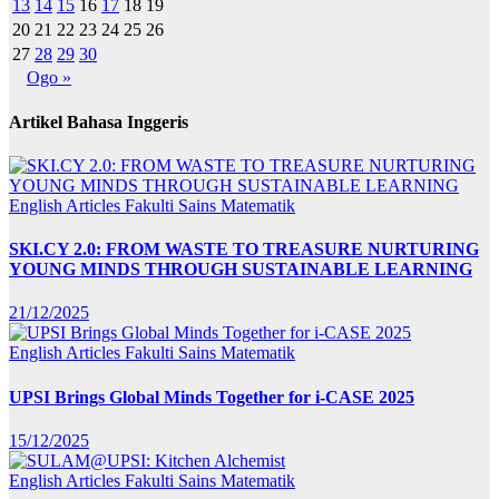
13
14
15
16
17
18
19
20
21
22
23
24
25
26
27
28
29
30
Ogo »
Artikel Bahasa Inggeris
English Articles
Fakulti Sains Matematik
SKI.CY 2.0: FROM WASTE TO TREASURE NURTURING
YOUNG MINDS THROUGH SUSTAINABLE LEARNING
21/12/2025
English Articles
Fakulti Sains Matematik
UPSI Brings Global Minds Together for i-CASE 2025
15/12/2025
English Articles
Fakulti Sains Matematik