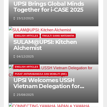
UPSI Brings Global Minds
Together for i-CASE 2025
15/12/2025
ENGLISH ARTICLES
FAKULTI SAINS MATEMATIK
SULAM@UPSI: Kitchen
Alchemist
04/12/2025
ENGLISH ARTICLES
PUSAT ANTARABANGSA DAN MOBILITI (IMC)
UPSI Welcomes USSH
Vietnam Delegation for
Cultural and Academic
25/08/2025
Exchange