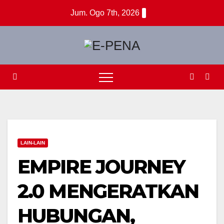
Skip
Jum. Ogo 7th, 2026
to
content
LAIN-LAIN
EMPIRE JOURNEY
2.0 MENGERATKAN
HUBUNGAN,