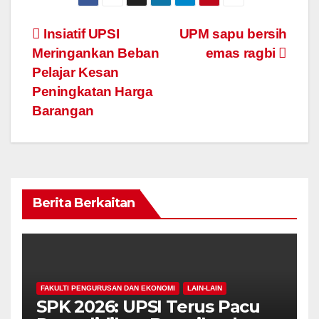
Navigasi
Insiatif UPSI
UPM sapu bersih
Meringankan Beban
emas ragbi
kiriman
Pelajar Kesan
Peningkatan Harga
Barangan
Berita Berkaitan
FAKULTI PENGURUSAN DAN EKONOMI
LAIN-LAIN
SPK 2026: UPSI Terus Pacu