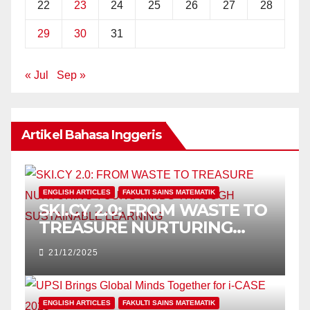
22
23
24
25
26
27
28
29
30
31
« Jul
Sep »
Artikel Bahasa Inggeris
ENGLISH ARTICLES
FAKULTI SAINS MATEMATIK
SKI.CY 2.0: FROM WASTE TO
TREASURE NURTURING
YOUNG MINDS THROUGH
21/12/2025
SUSTAINABLE LEARNING
ENGLISH ARTICLES
FAKULTI SAINS MATEMATIK