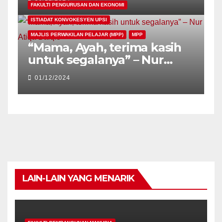
PESKON26
FAKULTI PENGURUSAN DAN EKONOMI
ISTIADAT KONVOKESYEN UPSI
MAJLIS PERWAKILAN PELAJAR (MPP)
MPP
“Mama, Ayah, terima kasih
untuk segalanya” – Nur
Atiqa Balqis
01/12/2024
LAIN-LAIN YANG MENARIK