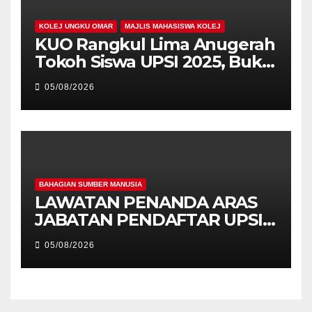
KOLEJ UNGKU OMAR
MAJLIS MAHASISWA KOLEJ
KUO Rangkul Lima Anugerah
Tokoh Siswa UPSI 2025, Bukti
Kecemerlangan Mahasiswa
05/08/2026
Holistik
BAHAGIAN SUMBER MANUSIA
LAWATAN PENANDA ARAS
JABATAN PENDAFTAR UPSI
KE JABATAN PENDAFTAR
05/08/2026
UniSZA – PERKUKUH
KERJASAMA STRATEGIK
INSTITUSI