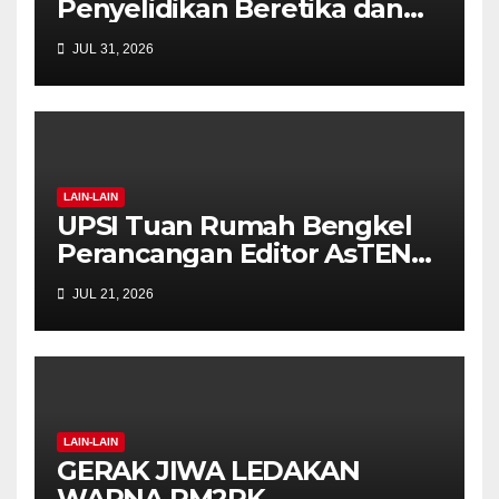
Penyelidikan Beretika dan
Inovasi Berteraskan
JUL 31, 2026
Manusiawi Dalam Era AI
LAIN-LAIN
UPSI Tuan Rumah Bengkel
Perancangan Editor AsTEN
Journal of Teacher Training
JUL 21, 2026
Education
LAIN-LAIN
GERAK JIWA LEDAKAN
WARNA PM2PK