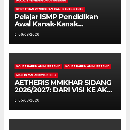
FAKULTI PEMBANGUNAN MANUSIA
PERSATUAN PENDIDIKAN AWAL KANAK-KANAK
Pelajar ISMP Pendidikan
Awal Kanak-Kanak
Cemerlang Raih
06/08/2026
Pengiktirafan Antarabangsa
di IAM2026
KOLEJ HARUN AMINURRASHID
KOLEJ HARUN AMINURRASHID
MAJLIS MAHASISWA KOLEJ
AETHERIS MMKHAR SIDANG
2026/2027: DARI VISI KE AKSI,
MEMBINA LEGASI GENERASI
05/08/2026
PEMIMPIN