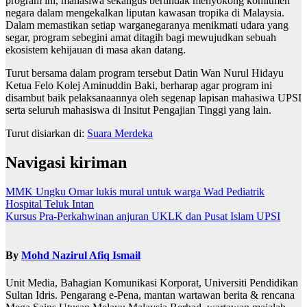
program ini, mahasiwa sekaligus bertindak menyokong komitmen
negara dalam mengekalkan liputan kawasan tropika di Malaysia.
Dalam memastikan setiap warganegaranya menikmati udara yang
segar, program sebegini amat ditagih bagi mewujudkan sebuah
ekosistem kehijauan di masa akan datang.
Turut bersama dalam program tersebut Datin Wan Nurul Hidayu
Ketua Felo Kolej Aminuddin Baki, berharap agar program ini
disambut baik pelaksanaannya oleh segenap lapisan mahasiwa UPSI
serta seluruh mahasiswa di Insitut Pengajian Tinggi yang lain.
Turut disiarkan di:
Suara Merdeka
Navigasi kiriman
MMK Ungku Omar lukis mural untuk warga Wad Pediatrik
Hospital Teluk Intan
Kursus Pra-Perkahwinan anjuran UKLK dan Pusat Islam UPSI
By
Mohd Nazirul Afiq Ismail
Unit Media, Bahagian Komunikasi Korporat, Universiti Pendidikan
Sultan Idris. Pengarang e-Pena, mantan wartawan berita & rencana