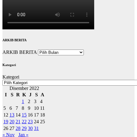
ARKIB BERITA
ARKIB BERITA
Kategori
Kategori
Disember 2022
I
S
R
K
J
S
A
1
2
3
4
5
6
7
8
9
10
11
12
13
14
15
16
17
18
19
20
21
22
23
24
25
26
27
28
29
30
31
« Nov
Jan »