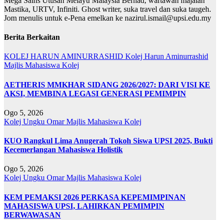
Mega Sains Utusan Melayu Malaysia Berhad, wartawan majalah
Mastika, URTV, Infiniti. Ghost writer, suka travel dan suka taugeh.
Jom menulis untuk e-Pena emelkan ke nazirul.ismail@upsi.edu.my
Berita Berkaitan
KOLEJ HARUN AMINURRASHID
Kolej Harun Aminurrashid
Majlis Mahasiswa Kolej
AETHERIS MMKHAR SIDANG 2026/2027: DARI VISI KE
AKSI, MEMBINA LEGASI GENERASI PEMIMPIN
Ogo 5, 2026
Kolej Ungku Omar
Majlis Mahasiswa Kolej
KUO Rangkul Lima Anugerah Tokoh Siswa UPSI 2025, Bukti
Kecemerlangan Mahasiswa Holistik
Ogo 5, 2026
Kolej Ungku Omar
Majlis Mahasiswa Kolej
KEM PEMAKSI 2026 PERKASA KEPEMIMPINAN
MAHASISWA UPSI, LAHIRKAN PEMIMPIN
BERWAWASAN