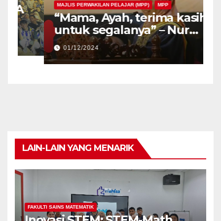
MAJLIS PERWAKILAN PELAJAR (MPP)
MPP
“Mama, Ayah, terima kasih
untuk segalanya” – Nur
Atiqa Balqis
01/12/2024
LAIN-LAIN YANG MENARIK
FAKULTI SAINS MATEMATIK
Inovasi STEM: STEM-Math