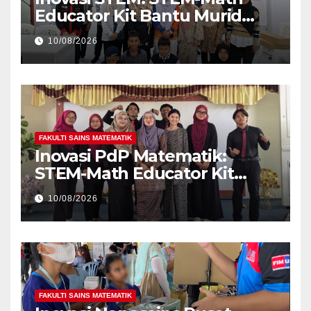
Educator Kit Bantu Murid
Autisme Kuasai Matematik
10/08/2026
FAKULTI SAINS MATEMATIK
Inovasi PdP Matematik:
STEM-Math Educator Kit
Bantu Guru Atasi Cabaran
10/08/2026
Pembelajaran
FAKULTI SAINS MATEMATIK