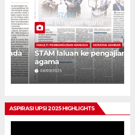
FAKULTI PEMBANGUNAN MANUSIA
KERATAN AKHBAR
da
STAM laluan ke pengajian
agama
04/03/2025
ASPIRASI UPSI 2025 HIGHLIGHTS
Pemain
Video