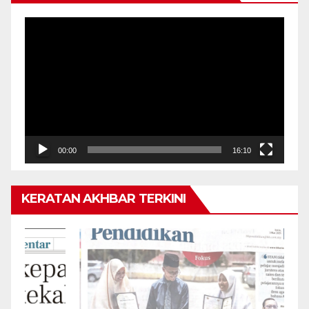
Pemain
Video
00:00
16:10
KERATAN AKHBAR TERKINI