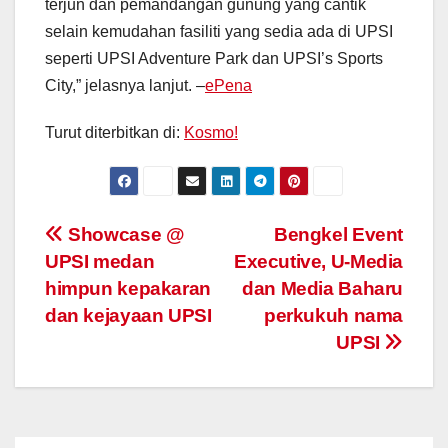
terjun dan pemandangan gunung yang cantik
selain kemudahan fasiliti yang sedia ada di UPSI
seperti UPSI Adventure Park dan UPSI’s Sports
City,” jelasnya lanjut. –
ePena
Turut diterbitkan di:
Kosmo!
Navigasi
Showcase @
Bengkel Event
UPSI medan
Executive, U-Media
kiriman
himpun kepakaran
dan Media Baharu
dan kejayaan UPSI
perkukuh nama
UPSI