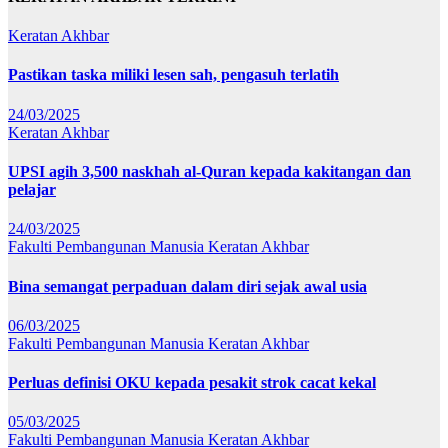
Keratan Akhbar
Pastikan taska miliki lesen sah, pengasuh terlatih
24/03/2025
Keratan Akhbar
UPSI agih 3,500 naskhah al-Quran kepada kakitangan dan
pelajar
24/03/2025
Fakulti Pembangunan Manusia
Keratan Akhbar
Bina semangat perpaduan dalam diri sejak awal usia
06/03/2025
Fakulti Pembangunan Manusia
Keratan Akhbar
Perluas definisi OKU kepada pesakit strok cacat kekal
05/03/2025
Fakulti Pembangunan Manusia
Keratan Akhbar