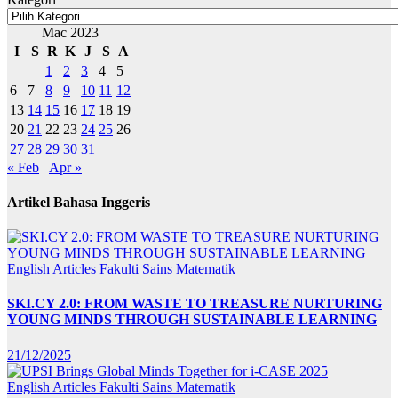
Mac 2023
I
S
R
K
J
S
A
1
2
3
4
5
6
7
8
9
10
11
12
13
14
15
16
17
18
19
20
21
22
23
24
25
26
27
28
29
30
31
« Feb
Apr »
Artikel Bahasa Inggeris
English Articles
Fakulti Sains Matematik
SKI.CY 2.0: FROM WASTE TO TREASURE NURTURING
YOUNG MINDS THROUGH SUSTAINABLE LEARNING
21/12/2025
English Articles
Fakulti Sains Matematik