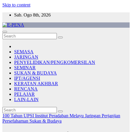
Skip to content
Sab. Ogo 8th, 2026
E-PENA
Berita Digital Terkini
SEMASA
JARINGAN
PENYELIDIKAN/PENGKOMERSILAN
SEMINAR
SUKAN & BUDAYA
IPT/AGENSI
KERATAN AKHBAR
RENCANA
PELAJAR
LAIN-LAIN
100 Tahun UPSI
Institut Peradaban Melayu
Jaringan
Perjanjian
Persefahaman
Sukan & Budaya