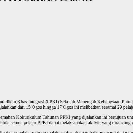
ndidikan Khas Integrasi (PPKI) Sekolah Menengah Kebangsaan Putrajay
lankan dari 15 Ogos hingga 17 Ogos ini melibatkan seramai 29 pelaja
emahan Kokurikulum Tahunan PPKI yang dijalankan ini bertujuan untu
 apabila semua pelajar PPKI dapat melaksanakan aktiviti yang diranca
lihat para pelajar mampu melaksanakan dengan baik apa yang diajarka