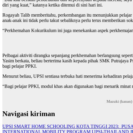
diri yang kuat,” katanya ketika ditemui di sini hari ini.
Rogayah Talib memberitahu, perkembangan itu menunjukkan pelajar 
anak-anak ini tidak perlu takut sebaliknya perlu terus memberikan s
“Perkhemahan Kokurikulum ini juga menekankan aspek perkhemajan, k
Pelbagai aktiviti dirangka sepanjang perkhemahan berlangsung seperti 
Yasim berkata, beliau berterima kasih kepada pihak SMK Putrajaya 
bagi pelajar PPKI.
Menurut beliau, UPSI sentiasa terbuka hati menerima kehadiran pelaj
“Bagi pelajar PPKI, modul khas akan digunakan bagi menarik minat 
Mazuki (kanan)
Navigasi kiriman
UPSI SMART HOME SCHOOLING KOTA TINGGI 2023: PU
INTERNATIONAL MOBILITY PROGRAM UPSI-THAILAND 