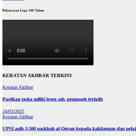
Pelancaran Logo 100 Tahun
KERATAN AKHBAR TERKINI
Keratan Akhbar
Pastikan taska miliki lesen sah, pengasuh terlatih
24/03/2025
Keratan Akhbar
UPSI agih 3,500 naskhah al-Quran kepada kakitangan dan pela