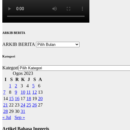
ARKIB BERITA
ARKIB BERITA
Kategori
Kategori
Ogos 2023
I
S
R
K
J
S
A
1
2
3
4
5
6
7
8
9
10
11
12
13
14
15
16
17
18
19
20
21
22
23
24
25
26
27
28
29
30
31
« Jul
Sep »
Artikel Bahasa Inggeris