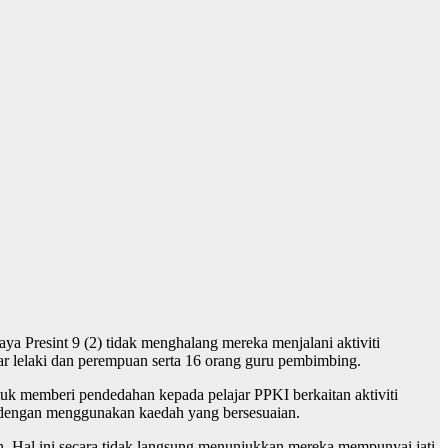
a Presint 9 (2) tidak menghalang mereka menjalani aktiviti
r lelaki dan perempuan serta 16 orang guru pembimbing.
k memberi pendedahan kepada pelajar PPKI berkaitan aktiviti
ng dengan menggunakan kaedah yang bersesuaian.
n. Hal ini secara tidak langsung menunjukkan mereka mempunyai jati