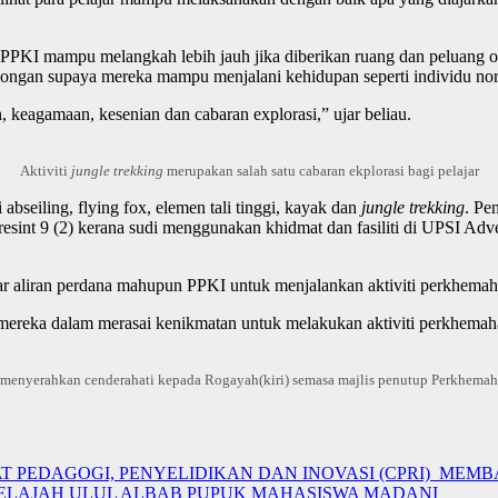
PPKI mampu melangkah lebih jauh jika diberikan ruang dan peluang o
okongan supaya mereka mampu menjalani kehidupan seperti individu nor
eagamaan, kesenian dan cabaran explorasi,” ujar beliau.
Aktiviti
jungle trekking
merupakan salah satu cabaran ekplorasi bagi pelajar
abseiling, flying fox, elemen tali tinggi, kayak dan
jungle trekking
. Pe
Presint 9 (2) kerana sudi menggunakan khidmat dan fasiliti di UPSI 
ar aliran perdana mahupun PPKI untuk menjalankan aktiviti perkhemahan
mereka dalam merasai kenikmatan untuk melakukan aktiviti perkhemah
 menyerahkan cenderahati kepada Rogayah(kiri) semasa majlis penutup Perkhema
SAT PEDAGOGI, PENYELIDIKAN DAN INOVASI (CPRI) M
JELAJAH ULUL ALBAB PUPUK MAHASISWA MADANI