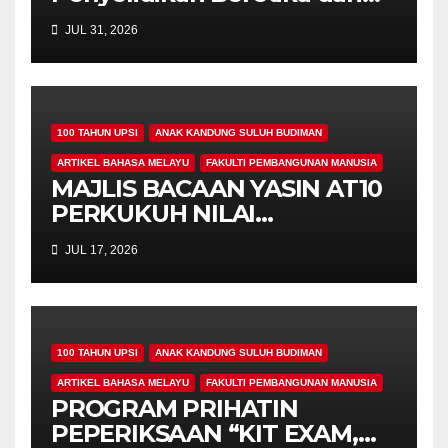
Inovasi Berteraskan
JUL 31, 2026
Manusiawi Dalam Era AI
100 TAHUN UPSI
ANAK KANDUNG SULUH BUDIMAN
ARTIKEL BAHASA MELAYU
FAKULTI PEMBANGUNAN MANUSIA
MAJLIS BACAAN YASIN AT10
PERKUKUH NILAI
KEROHANIAN,
JUL 17, 2026
KEPRIHATINAN DAN
UKHUWAH MAHASISWA
PROGRAM PENDIDIKAN
KHAS
100 TAHUN UPSI
ANAK KANDUNG SULUH BUDIMAN
ARTIKEL BAHASA MELAYU
FAKULTI PEMBANGUNAN MANUSIA
PROGRAM PRIHATIN
PEPERIKSAAN “KIT EXAM,