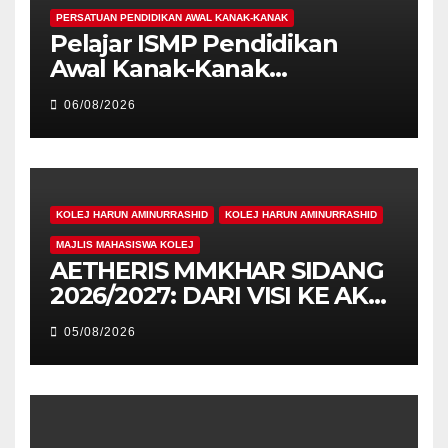
PERSATUAN PENDIDIKAN AWAL KANAK-KANAK
Pelajar ISMP Pendidikan
Awal Kanak-Kanak
Cemerlang Raih
06/08/2026
Pengiktirafan Antarabangsa
di IAM2026
KOLEJ HARUN AMINURRASHID
KOLEJ HARUN AMINURRASHID
MAJLIS MAHASISWA KOLEJ
AETHERIS MMKHAR SIDANG
2026/2027: DARI VISI KE AKSI,
MEMBINA LEGASI GENERASI
05/08/2026
PEMIMPIN