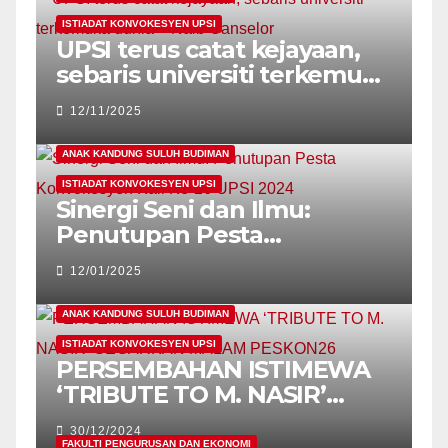
MAHASISWI UPSI!
ISTIADAT KONVOKESYEN UPSI
UPSI terus catat kejayaan,
sebaris universiti terkemuka
dunia – Naib Canselor
12/11/2025
ANAK KANDUNG SULUH BUDIMAN
ISTIADAT KONVOKESYEN UPSI
Sinergi Seni dan Ilmu:
Penutupan Pesta
Konvokesyen Kali Ke-26
12/01/2025
UPSI 2024
ANAK KANDUNG SULUH BUDIMAN
ISTIADAT KONVOKESYEN UPSI
PERSEMBAHAN ISTIMEWA
‘TRIBUTE TO M. NASIR’
GEGARKAN MALAM
30/12/2024
PESKON26
FAKULTI PENGURUSAN DAN EKONOMI