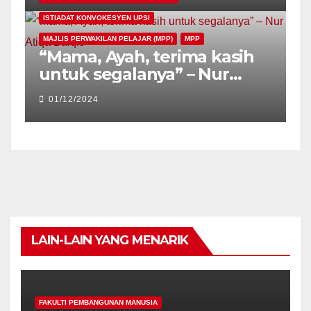
ISTIADAT KONVOKESYEN UPSI
MAJLIS PERWAKILAN PELAJAR (MPP)
MPP
“Mama, Ayah, terima kasih
untuk segalanya” – Nur
Atiqa Balqis
01/12/2024
LAIN-LAIN YANG MENARIK
FAKULTI PEMBANGUNAN MANUSIA