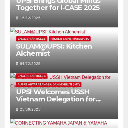
UPSI Brings Global Minds
Together for i-CASE 2025
15/12/2025
ENGLISH ARTICLES
FAKULTI SAINS MATEMATIK
SULAM@UPSI: Kitchen
Alchemist
04/12/2025
ENGLISH ARTICLES
PUSAT ANTARABANGSA DAN MOBILITI (IMC)
UPSI Welcomes USSH
Vietnam Delegation for
Cultural and Academic
25/08/2025
Exchange