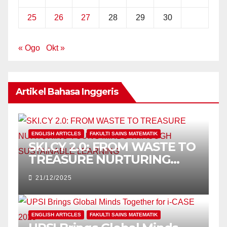
25
26
27
28
29
30
« Ogo
Okt »
Artikel Bahasa Inggeris
ENGLISH ARTICLES
FAKULTI SAINS MATEMATIK
SKI.CY 2.0: FROM WASTE TO
TREASURE NURTURING
YOUNG MINDS THROUGH
21/12/2025
SUSTAINABLE LEARNING
ENGLISH ARTICLES
FAKULTI SAINS MATEMATIK