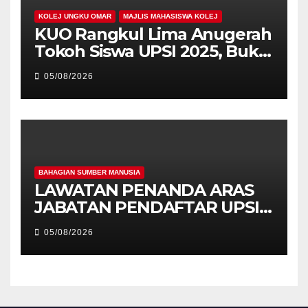
KOLEJ UNGKU OMAR
MAJLIS MAHASISWA KOLEJ
KUO Rangkul Lima Anugerah
Tokoh Siswa UPSI 2025, Bukti
Kecemerlangan Mahasiswa
05/08/2026
Holistik
BAHAGIAN SUMBER MANUSIA
LAWATAN PENANDA ARAS
JABATAN PENDAFTAR UPSI
KE JABATAN PENDAFTAR
05/08/2026
UniSZA – PERKUKUH
KERJASAMA STRATEGIK
INSTITUSI