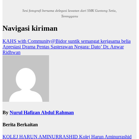
Sesi fotografi bersama delegasi lawatan dari SMK Guntong Setiu,
Terengganu
Navigasi kiriman
KAHS with Community@Bidor suntik semangat kerjasama belia
Apresiasi Drama Pentas Sasterawan Negara: Dato’ Dr. Anwar
Ridhwan
By
Nurul Hafizan Abdul Rahman
Berita Berkaitan
KOLEJ HARUN AMINURRASHID
Kolej Harun Aminurrashid