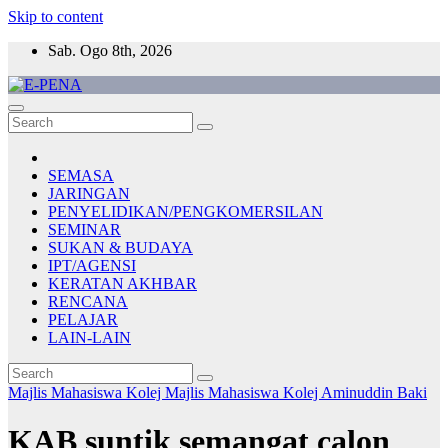
Skip to content
Sab. Ogo 8th, 2026
E-PENA
Berita Digital Terkini
SEMASA
JARINGAN
PENYELIDIKAN/PENGKOMERSILAN
SEMINAR
SUKAN & BUDAYA
IPT/AGENSI
KERATAN AKHBAR
RENCANA
PELAJAR
LAIN-LAIN
Majlis Mahasiswa Kolej
Majlis Mahasiswa Kolej Aminuddin Baki
KAB suntik semangat calon