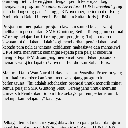
Guntong, Setiu, Terengganu dengan penuh keterujaan bagi
menjayakan program
‘Academic Adventure:
UPSI
Unveiled’
yang
telah berlangsung pada 1 hingga 3 November, bertempat di Kolej
Aminuddin Baki, Universiti Pendidikan Sultan Idris (UPSI).
Program ini merupakan program lawatan sambil belajar yang
melibatkan peserta dari SMK Guntong, Setiu, Terengganu seramai
67 orang pelajar dan 10 orang guru pengiring. Tujuan utama
lawatan ini diadakan adalah bagi memberikan pendedahan awal
kepada para pelajar tentang kehidupan mahasiswa dan mahasiswi
UPSI serta menyuntik semangat kepada para pelajar sebelum
menghadapi SPM di samping menikmati kemudahan prasarana
menarik yang terdapat di Universiti Pendidikan Sultan Idris.
Menurut Datin Wan Nurul Hidayu selaku Penasihat Program yang
turut hadir memberikan komitmen sepanjang program ini
berlangsung. “Ini adalah sebahagian promosi untuk menarik minat
semua pelajar SMK Guntong Setiu, Terengganu untuk memilih
Universiti Pendidikan Sultan Idris sebagai pilihan pertama untuk
melanjutkan pelajaran,” katanya.
Pelbagai tempat menarik yang dilawati oleh para pelajar dan guru
pengiring antaranya
UPSI Adventure Park
, Arena UPSI,
UPSI