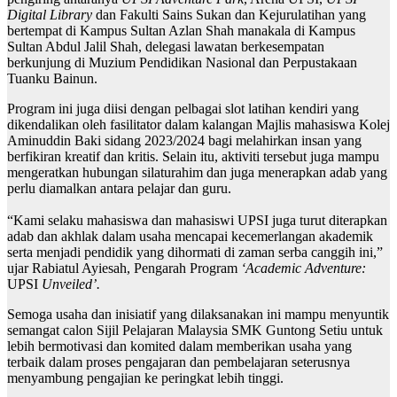
Digital Library
dan Fakulti Sains Sukan dan Kejurulatihan yang
bertempat di Kampus Sultan Azlan Shah manakala di Kampus
Sultan Abdul Jalil Shah, delegasi lawatan berkesempatan
berkunjung di Muzium Pendidikan Nasional dan Perpustakaan
Tuanku Bainun.
Program ini juga diisi dengan pelbagai slot latihan kendiri yang
dikendalikan oleh fasilitator dalam kalangan Majlis mahasiswa Kolej
Aminuddin Baki sidang 2023/2024 bagi melahirkan insan yang
berfikiran kreatif dan kritis. Selain itu, aktiviti tersebut juga mampu
mengeratkan hubungan silaturahim dan juga menerapkan adab yang
perlu diamalkan antara pelajar dan guru.
“Kami selaku mahasiswa dan mahasiswi UPSI juga turut diterapkan
adab dan akhlak dalam usaha mencapai kecemerlangan akademik
serta menjadi pendidik yang dihormati di zaman serba canggih ini,”
ujar Rabiatul Ayiesah, Pengarah Program
‘Academic Adventure:
UPSI
Unveiled’.
Semoga usaha dan inisiatif yang dilaksanakan ini mampu menyuntik
semangat calon Sijil Pelajaran Malaysia SMK Guntong Setiu untuk
lebih bermotivasi dan komited dalam memberikan usaha yang
terbaik dalam proses pengajaran dan pembelajaran seterusnya
menyambung pengajian ke peringkat lebih tinggi.