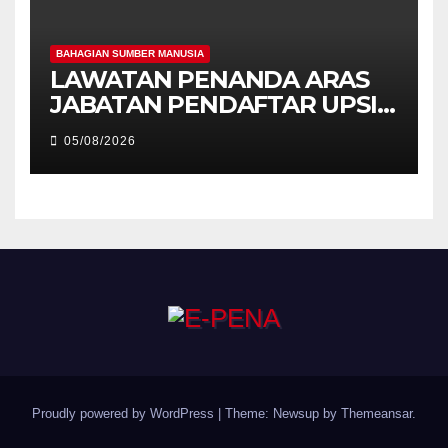
BAHAGIAN SUMBER MANUSIA
LAWATAN PENANDA ARAS
JABATAN PENDAFTAR UPSI
KE JABATAN PENDAFTAR
05/08/2026
UniSZA – PERKUKUH
KERJASAMA STRATEGIK
INSTITUSI
Proudly powered by WordPress
|
Theme: Newsup by
Themeansar
.