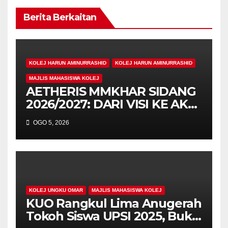
Berita Berkaitan
KOLEJ HARUN AMINURRASHID
KOLEJ HARUN AMINURRASHID
MAJLIS MAHASISWA KOLEJ
AETHERIS MMKHAR SIDANG
2026/2027: DARI VISI KE AKSI,
MEMBINA LEGASI GENERASI
OGO 5, 2026
PEMIMPIN
KOLEJ UNGKU OMAR
MAJLIS MAHASISWA KOLEJ
KUO Rangkul Lima Anugerah
Tokoh Siswa UPSI 2025, Bukti