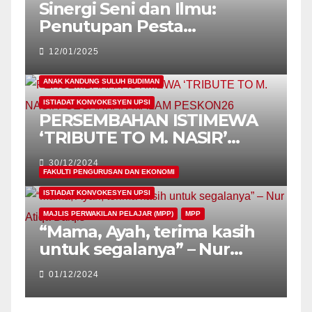
Sinergi Seni dan Ilmu:
Penutupan Pesta
Konvokesyen Kali Ke-26
12/01/2025
UPSI 2024
ANAK KANDUNG SULUH BUDIMAN
ISTIADAT KONVOKESYEN UPSI
PERSEMBAHAN ISTIMEWA
‘TRIBUTE TO M. NASIR’
GEGARKAN MALAM
30/12/2024
PESKON26
FAKULTI PENGURUSAN DAN EKONOMI
ISTIADAT KONVOKESYEN UPSI
MAJLIS PERWAKILAN PELAJAR (MPP)
MPP
“Mama, Ayah, terima kasih
untuk segalanya” – Nur
Atiqa Balqis
01/12/2024