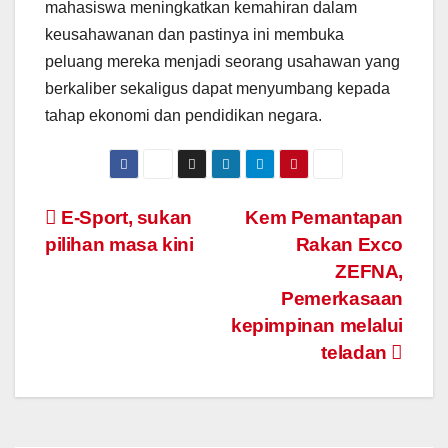
mahasiswa meningkatkan kemahiran dalam
keusahawanan dan pastinya ini membuka
peluang mereka menjadi seorang usahawan yang
berkaliber sekaligus dapat menyumbang kepada
tahap ekonomi dan pendidikan negara.
Navigasi
E-Sport, sukan
Kem Pemantapan
pilihan masa kini
Rakan Exco
kiriman
ZEFNA,
Pemerkasaan
kepimpinan melalui
teladan