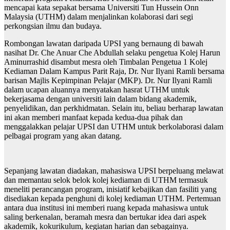
mencapai kata sepakat bersama Universiti Tun Hussein Onn
Malaysia (UTHM) dalam menjalinkan kolaborasi dari segi
perkongsian ilmu dan budaya.
Rombongan lawatan daripada UPSI yang bernaung di bawah
nasihat Dr. Che Anuar Che Abdullah selaku pengetua Kolej Harun
Aminurrashid disambut mesra oleh Timbalan Pengetua 1 Kolej
Kediaman Dalam Kampus Parit Raja, Dr. Nur Ilyani Ramli bersama
barisan Majlis Kepimpinan Pelajar (MKP). Dr. Nur Ilyani Ramli
dalam ucapan aluannya menyatakan hasrat UTHM untuk
bekerjasama dengan universiti lain dalam bidang akademik,
penyelidikan, dan perkhidmatan. Selain itu, beliau berharap lawatan
ini akan memberi manfaat kepada kedua-dua pihak dan
menggalakkan pelajar UPSI dan UTHM untuk berkolaborasi dalam
pelbagai program yang akan datang.
Sepanjang lawatan diadakan, mahasiswa UPSI berpeluang melawat
dan memantau selok belok kolej kediaman di UTHM termasuk
meneliti perancangan program, inisiatif kebajikan dan fasiliti yang
disediakan kepada penghuni di kolej kediaman UTHM. Pertemuan
antara dua institusi ini memberi ruang kepada mahasiswa untuk
saling berkenalan, beramah mesra dan bertukar idea dari aspek
akademik, kokurikulum, kegiatan harian dan sebagainya.