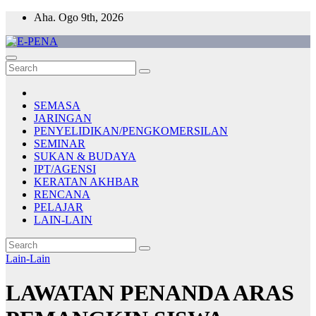
Skip
Aha. Ogo 9th, 2026
to
content
E-PENA
Berita Digital Terkini
SEMASA
JARINGAN
PENYELIDIKAN/PENGKOMERSILAN
SEMINAR
SUKAN & BUDAYA
IPT/AGENSI
KERATAN AKHBAR
RENCANA
PELAJAR
LAIN-LAIN
Lain-Lain
LAWATAN PENANDA ARAS