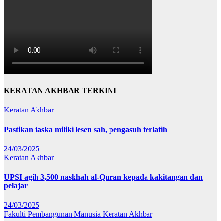
KERATAN AKHBAR TERKINI
Keratan Akhbar
Pastikan taska miliki lesen sah, pengasuh terlatih
24/03/2025
Keratan Akhbar
UPSI agih 3,500 naskhah al-Quran kepada kakitangan dan
pelajar
24/03/2025
Fakulti Pembangunan Manusia
Keratan Akhbar