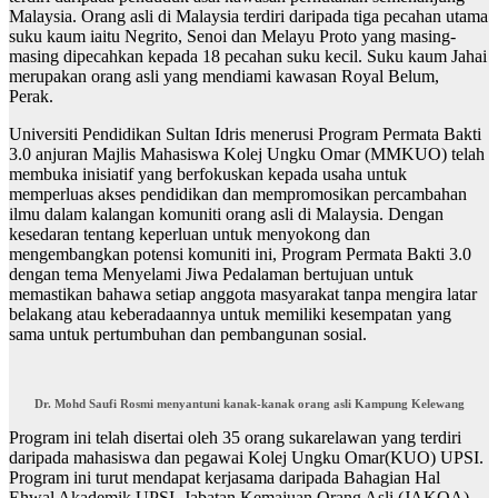
Malaysia. Orang asli di Malaysia terdiri daripada tiga pecahan utama
suku kaum iaitu Negrito, Senoi dan Melayu Proto yang masing-
masing dipecahkan kepada 18 pecahan suku kecil. Suku kaum Jahai
merupakan orang asli yang mendiami kawasan Royal Belum,
Perak.
Universiti Pendidikan Sultan Idris menerusi Program Permata Bakti
3.0 anjuran Majlis Mahasiswa Kolej Ungku Omar (MMKUO) telah
membuka inisiatif yang berfokuskan kepada usaha untuk
memperluas akses pendidikan dan mempromosikan percambahan
ilmu dalam kalangan komuniti orang asli di Malaysia. Dengan
kesedaran tentang keperluan untuk menyokong dan
mengembangkan potensi komuniti ini, Program Permata Bakti 3.0
dengan tema Menyelami Jiwa Pedalaman bertujuan untuk
memastikan bahawa setiap anggota masyarakat tanpa mengira latar
belakang atau keberadaannya untuk memiliki kesempatan yang
sama untuk pertumbuhan dan pembangunan sosial.
Dr. Mohd Saufi Rosmi menyantuni kanak-kanak orang asli Kampung Kelewang
Program ini telah disertai oleh 35 orang sukarelawan yang terdiri
daripada mahasiswa dan pegawai Kolej Ungku Omar(KUO) UPSI.
Program ini turut mendapat kerjasama daripada Bahagian Hal
Ehwal Akademik UPSI, Jabatan Kemajuan Orang Asli (JAKOA),