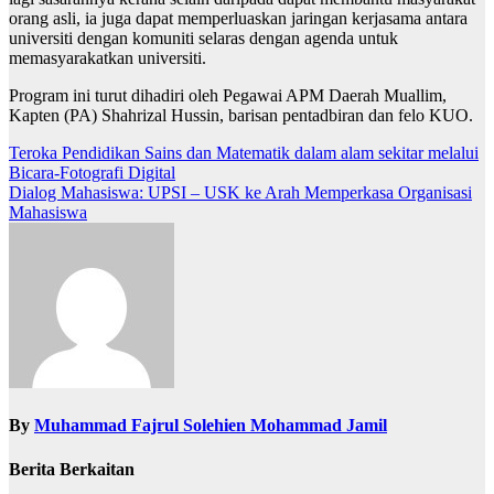
orang asli, ia juga dapat memperluaskan jaringan kerjasama antara
universiti dengan komuniti selaras dengan agenda untuk
memasyarakatkan universiti.
Program ini turut dihadiri oleh Pegawai APM Daerah Muallim,
Kapten (PA) Shahrizal Hussin, barisan pentadbiran dan felo KUO.
Navigasi
Teroka Pendidikan Sains dan Matematik dalam alam sekitar melalui
Bicara-Fotografi Digital
kiriman
Dialog Mahasiswa: UPSI – USK ke Arah Memperkasa Organisasi
Mahasiswa
By
Muhammad Fajrul Solehien Mohammad Jamil
Berita Berkaitan