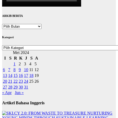
ARKIB BERITA
ARKIB
BERITA
Kategori
Kategori
Mei 2024
I
S
R
K
J
S
A
1
2
3
4
5
6
7
8
9
10
11
12
13
14
15
16
17
18
19
20
21
22
23
24
25
26
27
28
29
30
31
« Apr
Jun »
Artikel Bahasa Inggeris