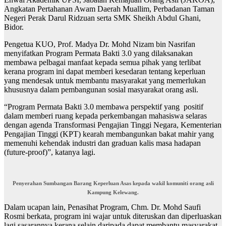
Angkatan Pertahanan Awam Daerah Muallim, Perbadanan Taman
Negeri Perak Darul Ridzuan serta SMK Sheikh Abdul Ghani,
Bidor.
Pengetua KUO, Prof. Madya Dr. Mohd Nizam bin Nasrifan
menyifatkan Program Permata Bakti 3.0 yang dilaksanakan
membawa pelbagai manfaat kepada semua pihak yang terlibat
kerana program ini dapat memberi kesedaran tentang keperluan
yang mendesak untuk membantu masyarakat yang memerlukan
khususnya dalam pembangunan sosial masyarakat orang asli.
“Program Permata Bakti 3.0 membawa perspektif yang positif
dalam memberi ruang kepada perkembangan mahasiswa selaras
dengan agenda Transformasi Pengajian Tinggi Negara, Kementerian
Pengajian Tinggi (KPT) kearah membangunkan bakat mahir yang
memenuhi kehendak industri dan graduan kalis masa hadapan
(future-proof)”, katanya lagi.
Penyerahan Sumbangan Barang Keperluan Asas kepada wakil komuniti orang asli
Kampung Kelewang.
Dalam ucapan lain, Penasihat Program, Chm. Dr. Mohd Saufi
Rosmi berkata, program ini wajar untuk diteruskan dan diperluaskan
lagi sasarannya kerana selain daripada dapat membantu masyarakat