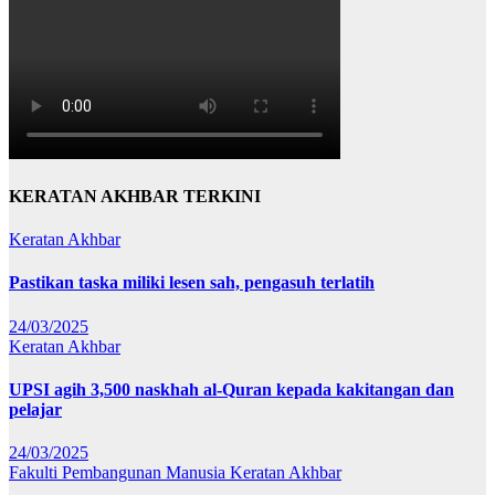
KERATAN AKHBAR TERKINI
Keratan Akhbar
Pastikan taska miliki lesen sah, pengasuh terlatih
24/03/2025
Keratan Akhbar
UPSI agih 3,500 naskhah al-Quran kepada kakitangan dan
pelajar
24/03/2025
Fakulti Pembangunan Manusia
Keratan Akhbar