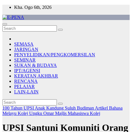
Skip
Kha. Ogo 6th, 2026
to
content
E-PENA
Berita Digital Terkini
SEMASA
JARINGAN
PENYELIDIKAN/PENGKOMERSILAN
SEMINAR
SUKAN & BUDAYA
IPT/AGENSI
KERATAN AKHBAR
RENCANA
PELAJAR
LAIN-LAIN
100 Tahun UPSI
Anak Kandung Suluh Budiman
Artikel Bahasa
Melayu
Kolej Ungku Omar
Majlis Mahasiswa Kolej
UPSI Santuni Komuniti Orang