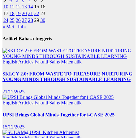
10
11
12
13
14
15
16
17
18
19
20
21
22
23
24
25
26
27
28
29
30
« Mei
Jul »
Artikel Bahasa Inggeris
English Articles
Fakulti Sains Matematik
SKI.CY 2.0: FROM WASTE TO TREASURE NURTURING
YOUNG MINDS THROUGH SUSTAINABLE LEARNING
21/12/2025
English Articles
Fakulti Sains Matematik
UPSI Brings Global Minds Together for i-CASE 2025
15/12/2025
English Articles
Fakulti Sains Matematik