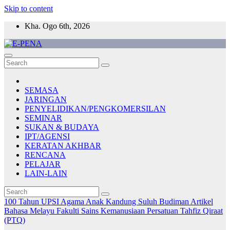
Skip to content
Kha. Ogo 6th, 2026
E-PENA
Berita Digital Terkini
SEMASA
JARINGAN
PENYELIDIKAN/PENGKOMERSILAN
SEMINAR
SUKAN & BUDAYA
IPT/AGENSI
KERATAN AKHBAR
RENCANA
PELAJAR
LAIN-LAIN
100 Tahun UPSI
Agama
Anak Kandung Suluh Budiman
Artikel
Bahasa Melayu
Fakulti Sains Kemanusiaan
Persatuan Tahfiz Qiraat
(PTQ)