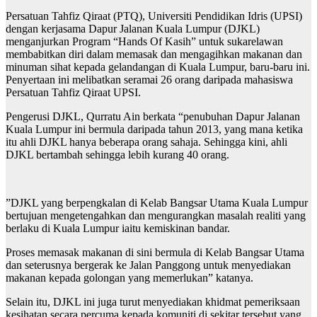
Persatuan Tahfiz Qiraat (PTQ), Universiti Pendidikan Idris (UPSI)
dengan kerjasama Dapur Jalanan Kuala Lumpur (DJKL)
menganjurkan Program “Hands Of Kasih” untuk sukarelawan
membabitkan diri dalam memasak dan mengagihkan makanan dan
minuman sihat kepada gelandangan di Kuala Lumpur, baru-baru ini.
Penyertaan ini melibatkan seramai 26 orang daripada mahasiswa
Persatuan Tahfiz Qiraat UPSI.
Pengerusi DJKL, Qurratu Ain berkata “penubuhan Dapur Jalanan
Kuala Lumpur ini bermula daripada tahun 2013, yang mana ketika
itu ahli DJKL hanya beberapa orang sahaja. Sehingga kini, ahli
DJKL bertambah sehingga lebih kurang 40 orang.
”DJKL yang berpengkalan di Kelab Bangsar Utama Kuala Lumpur
bertujuan mengetengahkan dan mengurangkan masalah realiti yang
berlaku di Kuala Lumpur iaitu kemiskinan bandar.
Proses memasak makanan di sini bermula di Kelab Bangsar Utama
dan seterusnya bergerak ke Jalan Panggong untuk menyediakan
makanan kepada golongan yang memerlukan” katanya.
Selain itu, DJKL ini juga turut menyediakan khidmat pemeriksaan
kesihatan secara percuma kepada komuniti di sekitar tersebut yang